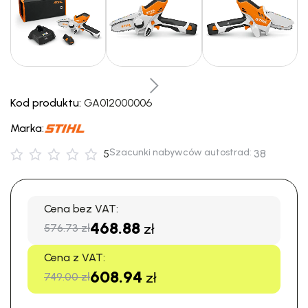
Kod produktu:
GA012000006
Marka:
Szacunki nabywców autostrad:
5
38
Cena bez VAT:
468.88
zł
576.73 zł
Cena z VAT:
608.94
zł
749.00 zł