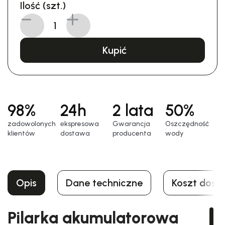
Ilość (szt.)
Kupić
98%
24h
2 lata
50%
zadowolonych
еkspresowa
Gwarancja
Oszczędność
klientów
dostawa
producenta
wody
Opis
Dane techniczne
Koszt dost
Pilarka akumulatorowa