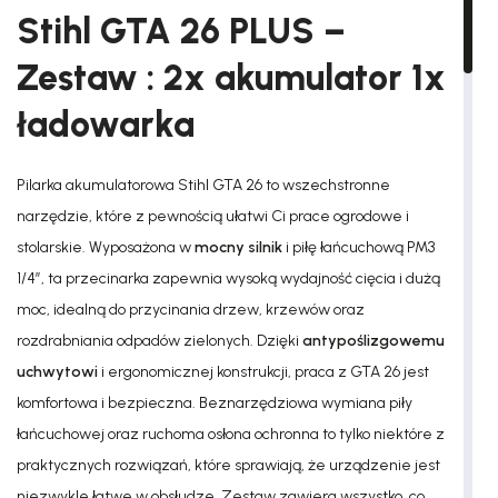
Stihl GTA 26 PLUS –
Zestaw : 2x akumulator 1x
ładowarka
Pilarka akumulatorowa Stihl GTA 26 to wszechstronne
narzędzie, które z pewnością ułatwi Ci prace ogrodowe i
stolarskie. Wyposażona w
mocny silnik
i piłę łańcuchową PM3
1/4″, ta przecinarka zapewnia wysoką wydajność cięcia i dużą
moc, idealną do przycinania drzew, krzewów oraz
rozdrabniania odpadów zielonych. Dzięki
antypoślizgowemu
uchwytowi
i ergonomicznej konstrukcji, praca z GTA 26 jest
komfortowa i bezpieczna. Beznarzędziowa wymiana piły
łańcuchowej oraz ruchoma osłona ochronna to tylko niektóre z
praktycznych rozwiązań, które sprawiają, że urządzenie jest
niezwykle łatwe w obsłudze. Zestaw zawiera wszystko, co