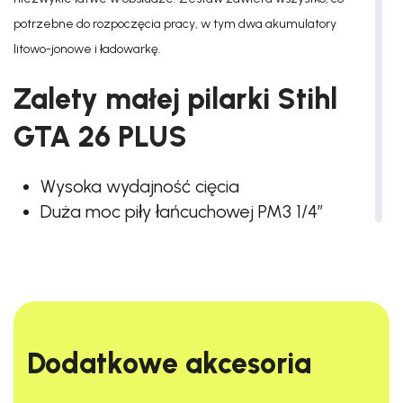
potrzebne do rozpoczęcia pracy, w tym dwa akumulatory
litowo-jonowe i ładowarkę.
Zalety małej pilarki Stihl
GTA 26 PLUS
Wysoka wydajność cięcia
Duża moc piły łańcuchowej PM3 1/4”
Antypoślizgowy uchwyt
Wysoki komfort pracy
Doskonała ergonomia
Beznarzędziowa wymiana piły
łańcuchowej
Dodatkowe akcesoria​
Ruchoma osłona ochronna
Wskaźnik LED poziomu naładowania