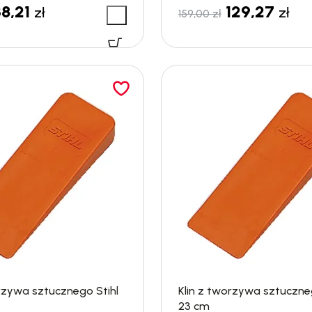
38,21
129,27
zł
zł
159,00
zł
orzywa sztucznego Stihl
Klin z tworzywa sztuczneg
23 cm