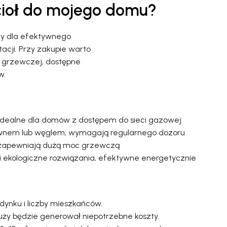
cioł do mojego domu?
wy dla efektywnego
acji. Przy zakupie warto
i grzewczej, dostępne
w.
 idealne dla domów z dostępem do sieci gazowej
wnem lub węglem, wymagają regularnego dozoru
, zapewniają dużą moc grzewczą
 ekologiczne rozwiązania, efektywne energetycznie
udynku i liczby mieszkańców.
duży będzie generował niepotrzebne koszty.