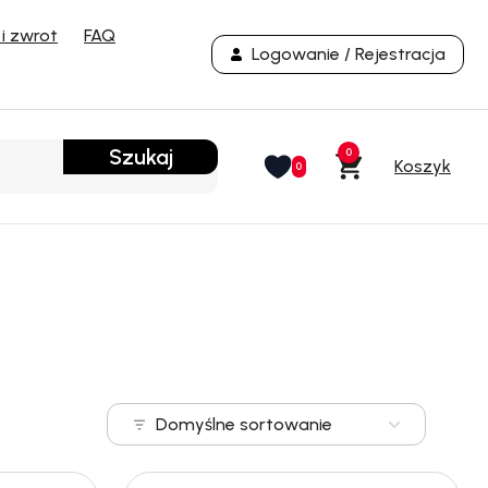
i zwrot
FAQ
Logowanie / Rejestracja
Szukaj
0
0