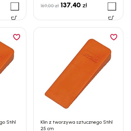
137,40
zł
169,00
zł
o Stihl
Klin z tworzywa sztucznego Stihl
25 cm