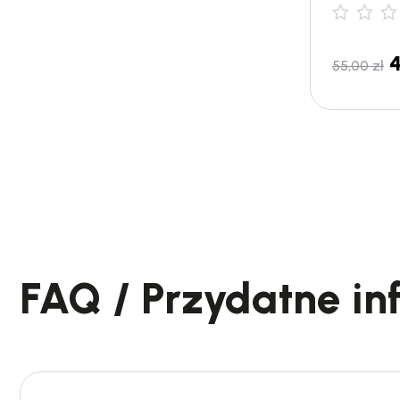
55,00
zł
FAQ / Przydatne in