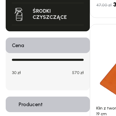
47,00
zł
ŚRODKI
CZYSZCZĄCE
Cena
30 zł
570 zł
Producent
Klin z tw
19 cm