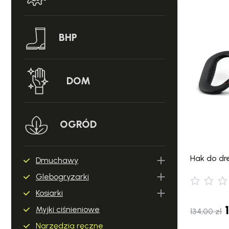
BHP
DOM
OGRÓD
Hak do dre
Dmuchawy
Glebogryzarki
Kosiarki
Myjki ciśnieniowe
134,00
zł
Narzędzia ręczne