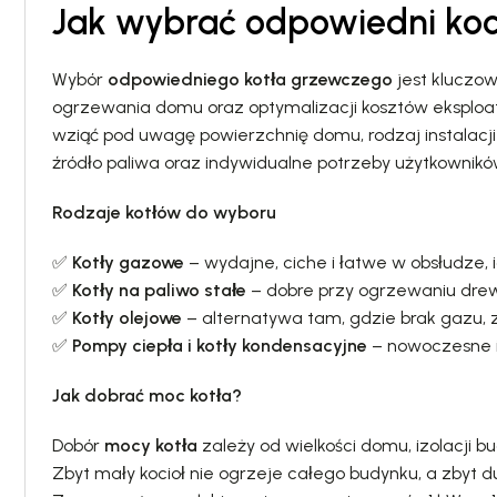
Jak wybrać odpowiedni ko
Wybór
odpowiedniego kotła grzewczego
jest kluczo
ogrzewania domu oraz optymalizacji kosztów eksploat
wziąć pod uwagę powierzchnię domu, rodzaj instalacj
źródło paliwa oraz indywidualne potrzeby użytkownikó
Rodzaje kotłów do wyboru
✅
Kotły gazowe
– wydajne, ciche i łatwe w obsłudze,
✅
Kotły na paliwo stałe
– dobre przy ogrzewaniu dre
✅
Kotły olejowe
– alternatywa tam, gdzie brak gazu
✅
Pompy ciepła i kotły kondensacyjne
– nowoczesne i
Jak dobrać moc kotła?
Dobór
mocy kotła
zależy od wielkości domu, izolacji b
Zbyt mały kocioł nie ogrzeje całego budynku, a zbyt 