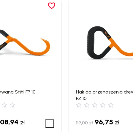
wana Stihl FP 10
Hak do przenoszenia drew
FZ 10
108,94
96,75
zł
zł
119,00
zł