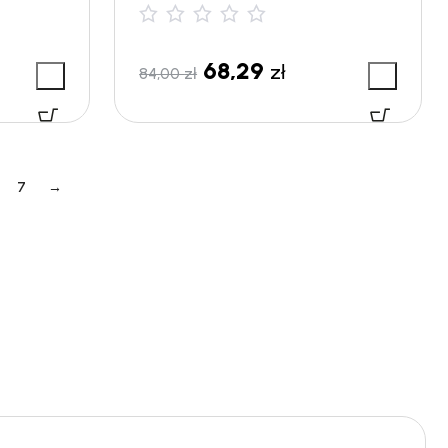
68,29
zł
84,00
zł
7
→