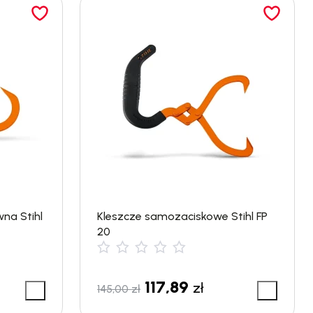
na Stihl
Kleszcze samozaciskowe Stihl FP
20
117,89
zł
145,00
zł