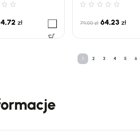
44,72
64,23
zł
zł
79,00
zł
1
2
3
4
5
6
formacje