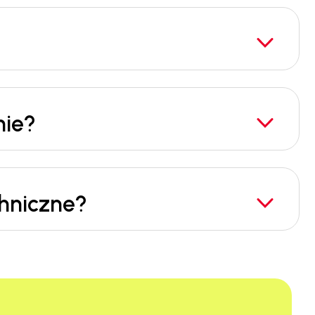
nie?
chniczne?