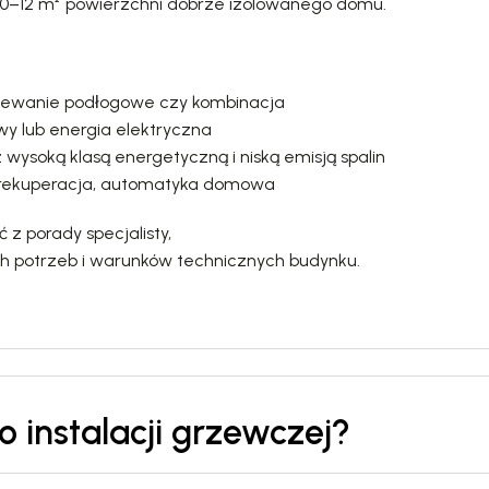
 10–12 m² powierzchni dobrze izolowanego domu.
grzewanie podłogowe czy kombinacja
wy lub energia elektryczna
wysoką klasą energetyczną i niską emisją spalin
r, rekuperacja, automatyka domowa
 z porady specjalisty,
h potrzeb i warunków technicznych budynku.
 instalacji grzewczej?