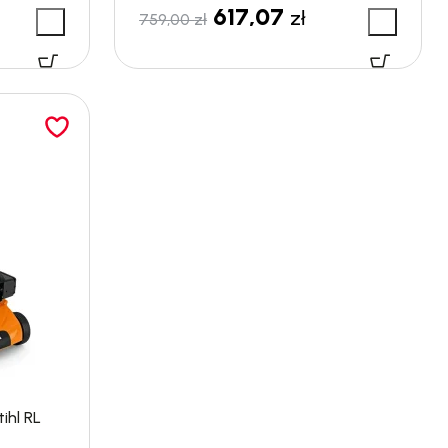
617,07
zł
759,00
zł
ihl RL