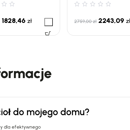
1828,46
2243,09
zł
z
2759,00
zł
formacje
cioł do mojego domu?
wy dla efektywnego