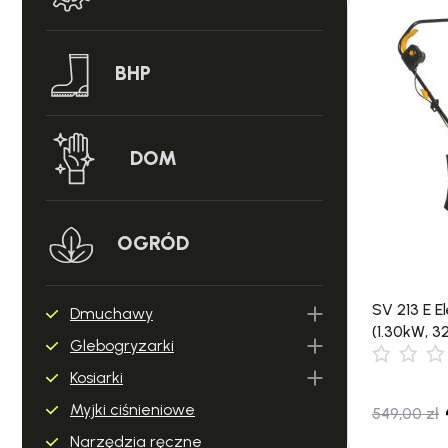
BHP
DOM
OGRÓD
SV 213 E E
Dmuchawy
(1.30kW, 3
Glebogryzarki
Kosiarki
Myjki ciśnieniowe
549,00
zł
Narzędzia ręczne