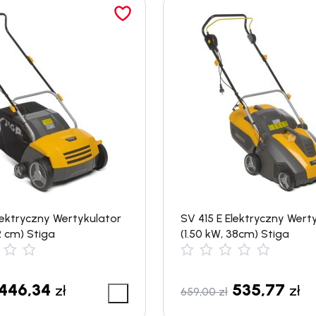
lektryczny Wertykulator
SV 415 E Elektryczny Wert
2 cm) Stiga
(1.50 kW, 38cm) Stiga
446,34
535,77
zł
zł
659,00
zł