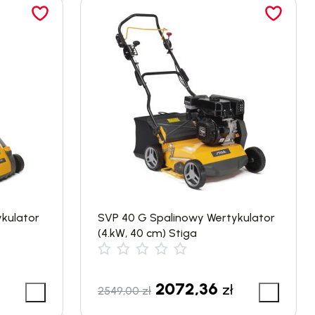
ykulator
SVP 40 G Spalinowy Wertykulator
(4.kW, 40 cm) Stiga
2072,36
zł
2549,00
zł