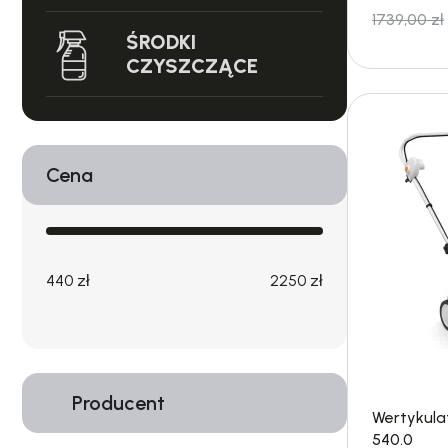
1739,00
zł
ŚRODKI
CZYSZCZĄCE
Cena
440 zł
2250 zł
Producent
Wertykulat
540.0