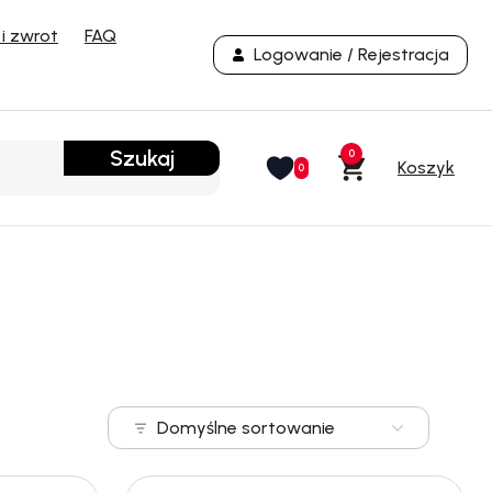
i zwrot
FAQ
Logowanie / Rejestracja
Szukaj
0
0