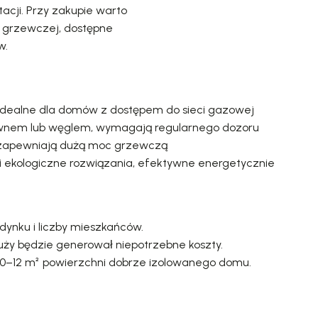
acji. Przy zakupie warto
i grzewczej, dostępne
w.
 idealne dla domów z dostępem do sieci gazowej
wnem lub węglem, wymagają regularnego dozoru
, zapewniają dużą moc grzewczą
 ekologiczne rozwiązania, efektywne energetycznie
udynku i liczby mieszkańców.
duży będzie generował niepotrzebne koszty.
 10–12 m² powierzchni dobrze izolowanego domu.