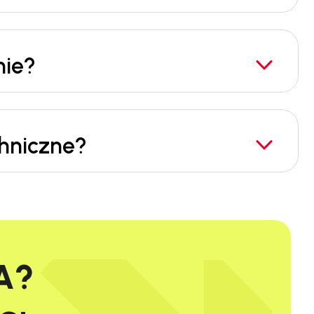
nie?
chniczne?
A?