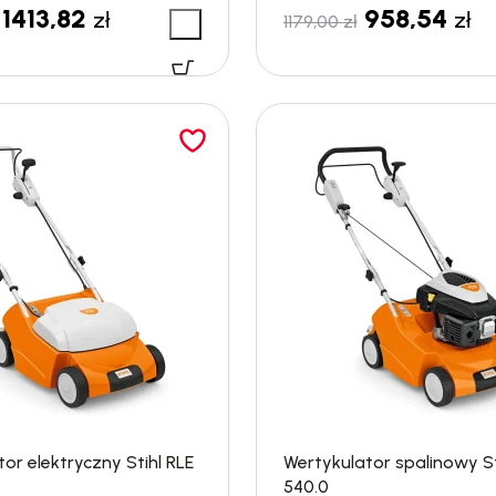
1413,82
958,54
zł
zł
1179,00
zł
or elektryczny Stihl RLE
Wertykulator spalinowy St
540.0