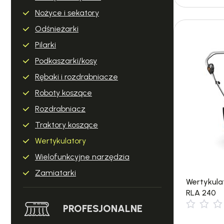
Nożyce i sekatory
Odśnieżarki
Pilarki
Podkaszarki/kosy
Rębaki i rozdrabniacze
Roboty koszące
Rozdrabniacz
Traktory koszące
Wertykulatory
Wielofunkcyjne narzędzia
Zamiatarki
Wertykula
RLA 240
PROFESJONALNE