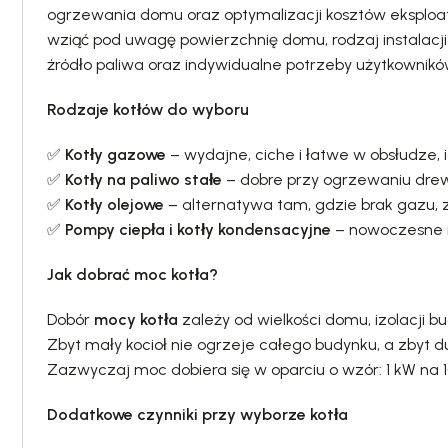
ogrzewania domu oraz optymalizacji kosztów eksploat
wziąć pod uwagę powierzchnię domu, rodzaj instalacj
źródło paliwa oraz indywidualne potrzeby użytkownikó
Rodzaje kotłów do wyboru
✅
Kotły gazowe
– wydajne, ciche i łatwe w obsłudze,
✅
Kotły na paliwo stałe
– dobre przy ogrzewaniu dre
✅
Kotły olejowe
– alternatywa tam, gdzie brak gazu
✅
Pompy ciepła i kotły kondensacyjne
– nowoczesne i
Jak dobrać moc kotła?
Dobór
mocy kotła
zależy od wielkości domu, izolacji b
Zbyt mały kocioł nie ogrzeje całego budynku, a zbyt 
Zazwyczaj moc dobiera się w oparciu o wzór: 1 kW na
Dodatkowe czynniki przy wyborze kotła