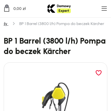
0
0,00
zł
wody
BP 1 Barrel (3800 l/h) Pompa do beczek Kärcher
BP 1 Barrel (3800 l/h) Pompa
do beczek Kärcher