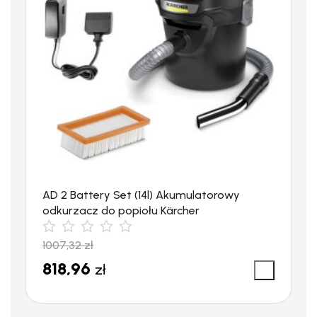
AD 2 Battery Set (14l) Akumulatorowy
odkurzacz do popiołu Kärcher
Filtr wstępny!
1007,32
zł
818,96
zł
Stalowy filtr wstępny zabezpiecza pompę przed piaskiem i
innymi zanieczyszczeniami które mogą ją uszkodzić.