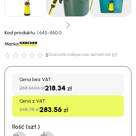
Kod produktu:
1.645-460.0
Marka:
Szacunki nabywców autostrad:
5
117
Cena bez VAT:
218.34
zł
268.5606 zł
Cena z VAT:
283.56
zł
348.78 zł
Ilość (szt.)