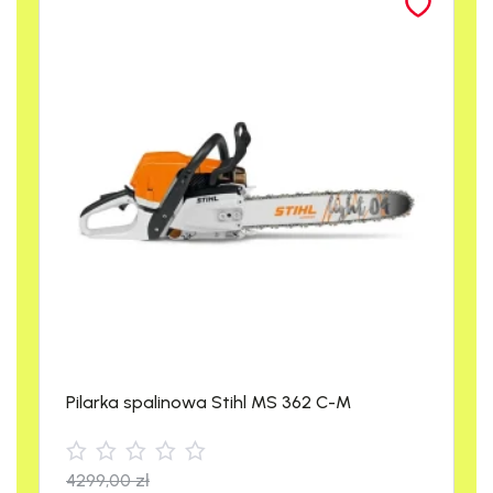
Elastyczna klamra!
Pompę można bezpiecznie i stabilnie zamontować na
krawędzi każdej beczki.
Pilarka spalinowa Stihl MS 362 C-M
4299,00
zł