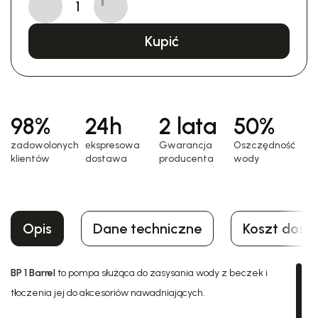
Kupić
98%
24h
2 lata
50%
zadowolonych
еkspresowa
Gwarancja
Oszczędność
klientów
dostawa
producenta
wody
Opis
Dane techniczne
Koszt dost
BP 1 Barrel
to pompa służąca do zasysania wody z beczek i
tłoczenia jej do akcesoriów nawadniających.