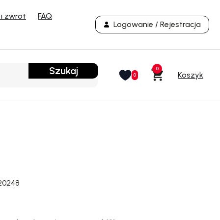
i zwrot
FAQ
Logowanie / Rejestracja
Szukaj
0
0
20248