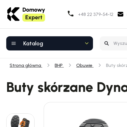
+48 22 379-54-12
Katalog
Strona główna
BHP
Obuwie
Buty skó
Buty skórzane Dyn