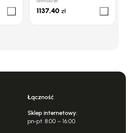
1399,00
zł
1
1137,40
1
zł
Łączność
Sklep internetowy:
pn-pt. 8:00 – 16:00