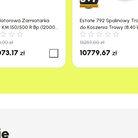
latorowa Zamiatarka
Estate 792 Spalinowy Tr
r KM 150/500 R Bp (12000
do Koszenia Trawy (8,40 
4500 m²) Stiga
0,00
zł
13259,00
zł
73,17
10779,67
zł
zł
ie