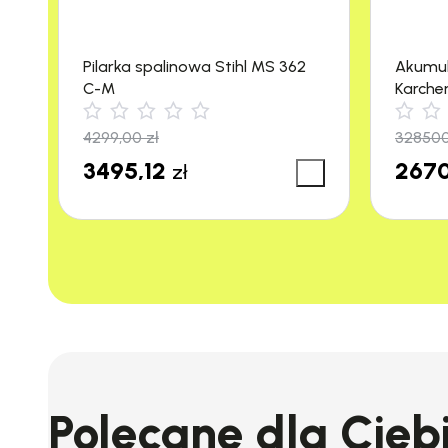
Pilarka spalinowa Stihl MS 362
Akumu
C-M
Karche
m²/h)
4299,00
zł
32850
3495,12
2670
zł
Polecane dla Cieb