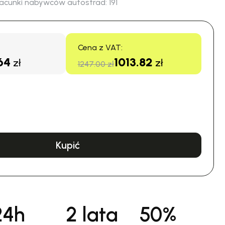
acunki nabywców autostrad:
191
Cena z VAT:
64
1013.82
zł
zł
1247.00 zł
Kupić
24h
2 lata
50%