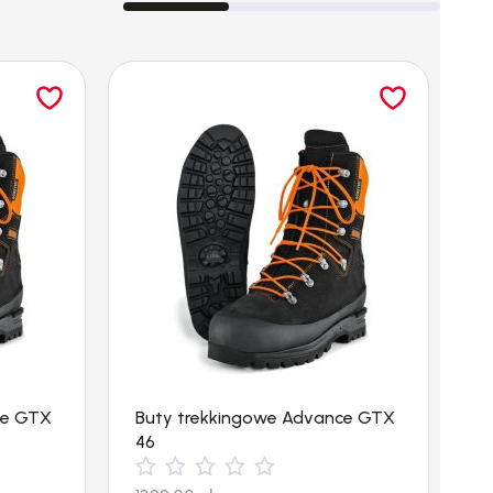
ce GTX
Buty trekkingowe Advance GTX
B
46
4