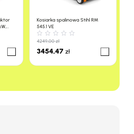
aktor
Kosiarka spalinowa Stihl RM
M
kW,
545.1 VE
R
4249,00
zł
3
3454,47
3
zł