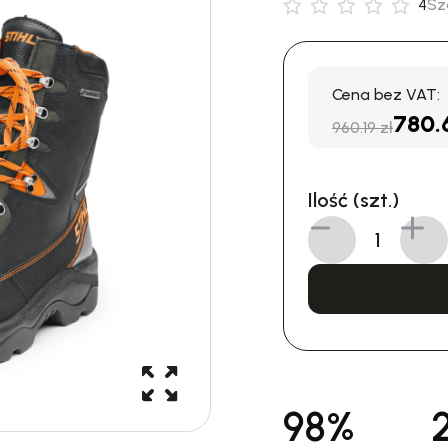
4
Sz
Cena bez VAT:
780.
960.19 zł
Ilość (szt.)
98%