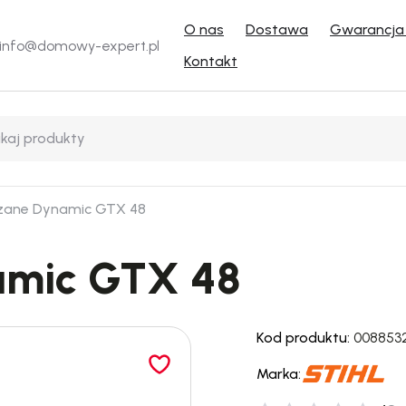
O nas
Dostawa
Gwarancja 
info@domowy-expert.pl
Kontakt
rzane Dynamic GTX 48
amic GTX 48
Kod produktu:
008853
Marka: