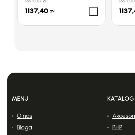
1399,00
zł
1399,0
1137,40
1137
zł
MENU
KATALOG
O nas
Akcesor
Bloga
BHP