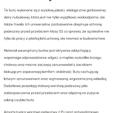
Te buty wykonane są z wysokiej jakości, ekologicznie garbowanej
skóry nubukowej, która jest nie tylko wyjątkowo wodoodporna, ale
także trwała. Ich uniwersalne zastosowanie obejmuje ochronę
podeszwy przed przebiciem klasy S3, co sprawia, że są idealne nie
tylko do pracy z pilarką łańcuchową, ale również w budownictwie.
Materiał wewnętrzny butów jest aktywnie oddychający,
wspomaga odprowadzanie wilgoci, a miękka wyściółka brzegu
cholewy oraz mocne zaczepy sznurowadeł z zaciskiem
blokującym zapewniają komfort i stabilność. Buty cechują się
łatwym sznurowaniem oraz wyjmowaną, ergonomiczną wkładką.
Dodatkowo posiadają stalową warstwę podeszwy jako
zabezpieczenie przed przebiciem oraz odporną na zużycie
osłonę czubka buta.
Amortyzująca warstwa podeszwy z PU oraz antypoślizgowa,