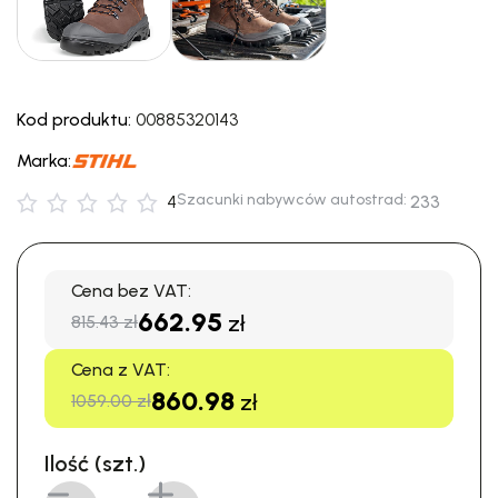
Kod produktu:
00885320143
Marka:
Szacunki nabywców autostrad:
4
233
Cena bez VAT:
662.95
zł
815.43 zł
Cena z VAT:
860.98
zł
1059.00 zł
Ilość (szt.)