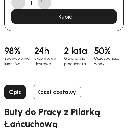
Kupić
98%
24h
2 lata
50%
zadowolonych
еkspresowa
Gwarancja
Oszczędność
klientów
dostawa
producenta
wody
Opis
Koszt dostawy
Buty do Pracy z Pilarką
Łańcuchową