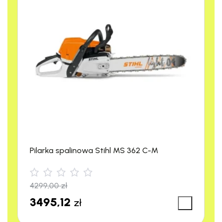
Pilarka spalinowa Stihl MS 362 C-M
4299,00
zł
3495,12
zł