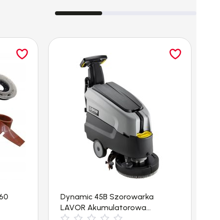
260
Dynamic 45B Szorowarka
H
LAVOR Akumulatorowa
w
(1600m²/h)
5