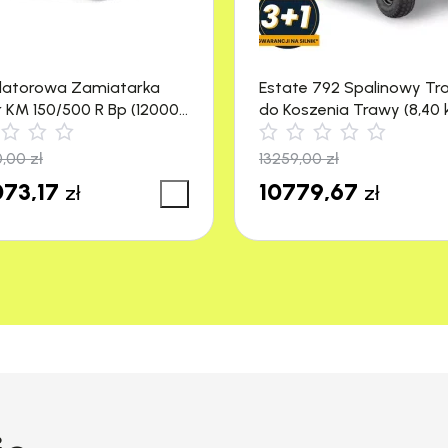
Guma Ssawy Tylna:
MP
latorowa Zamiatarka
Estate 792 Spalinowy Tr
r KM 150/500 R Bp (12000
do Koszenia Trawy (8,40 
4500 m²) Stiga
0,00
zł
13259,00
zł
73,17
10779,67
zł
zł