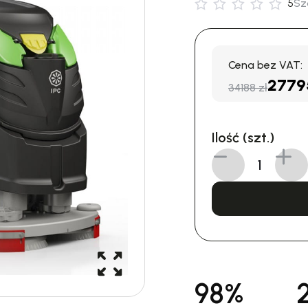
5
Sz
Cena bez VAT:
2779
34188 zł
Ilość (szt.)
98%