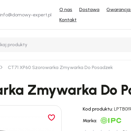
O nas
Dostawa
Gwarancja 
info@domowy-expert.pl
Kontakt
CT71 XP60 Szorowarka Zmywarka Do Posadzek
arka Zmywarka Do P
Kod produktu:
LPTB01
Marka: