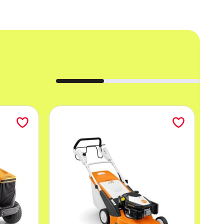
wność (m²/h)
: 2700
m)
: 600
)
: 70/70
y (min)
: 210
j (mm)
: 1010
(km/h)
: 4,5
zer.) (mm)
: 1279x653x1033
 SPPV01473
MPVR08040 – 1020mm