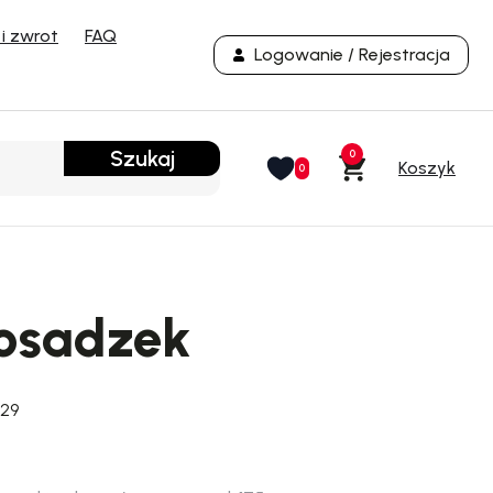
i zwrot
FAQ
Logowanie / Rejestracja
Szukaj
0
0
osadzek
929