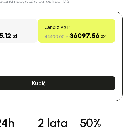
acunki nabywców autostrad:
175
Cena z VAT:
5.12
36097.56
zł
zł
44400.00 zł
Kupić
24h
2 lata
50%