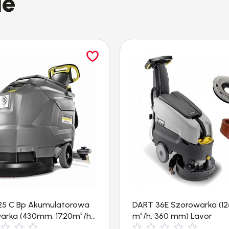
ie
ancję door-to-door!
25 C Bp Akumulatorowa
DART 36E Szorowarka (1
arka (430mm, 1720m²/h)
m²/h, 360 mm) Lavor
r