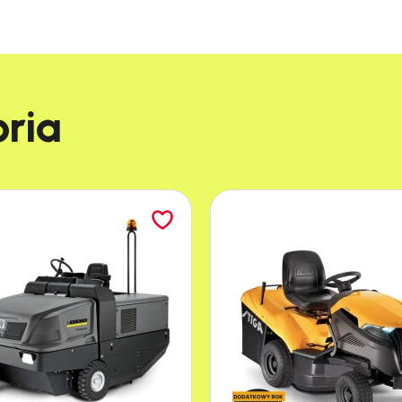
Maksymalna produkty
Szerokość robocza (m
Pojemność zbiornika (L
Maksymalny czas prac
ia​
Zasilanie (V):
: 24
Moc (W)
: 1550
Nacisk szczotki (kg)
: 31
Szerokość ssawy tylne
Maksymalna prędkość 
Waga (kg)
: 97,9
Wymiary (dł. x wys. x s
WYPOSAŻENIE
Szczotka PPL SOFT:
2x
Guma Ssawy Przednia: