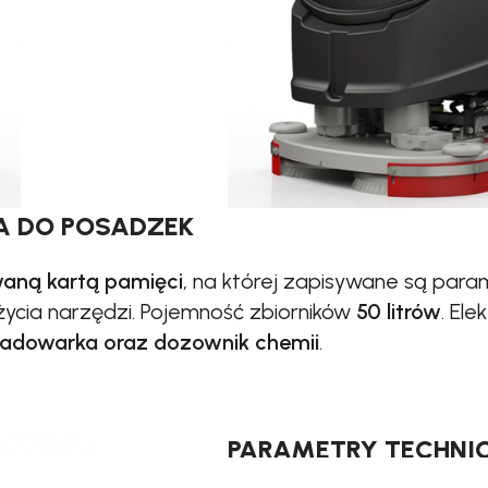
A DO POSADZEK
aną kartą pamięci
, na której zapisywane są para
życia narzędzi. Pojemność zbiorników
50 litrów
. El
ładowarka oraz dozownik chemii
.
PARAMETRY TECHNIC