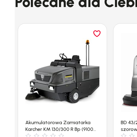
Polecane dla Cieb
Kupując u nas zyskujesz serwis i gwar
Akumulatorowa Zamiatarka
BD 43/
Karcher KM 130/300 R Bp (9100
szorow
m²/h)
Kärche