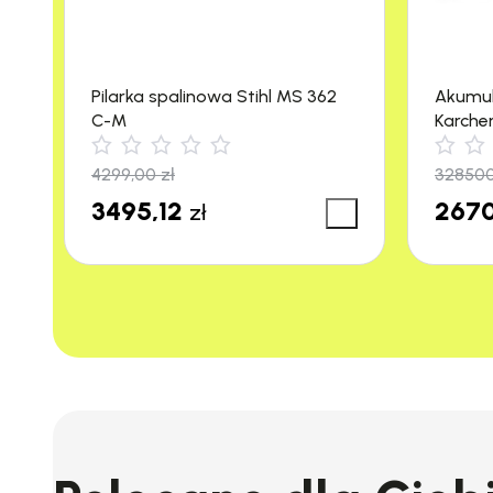
Pilarka spalinowa Stihl MS 362
Akumu
C-M
Karche
m²/h)
4299,00
zł
32850
3495,12
2670
zł