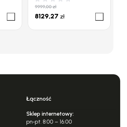
9999,00
zł
3
8129,27
3
zł
ojego sprzętu.
szej wygody.
I
Łączność
/matrycę kolory oraz elementy prezentujące
Sklep internetowy:
 miejscach. Jeśli po zapoznaniu się z
pn-pt. 8:00 – 16:00
ail. Serdecznie zapraszamy!