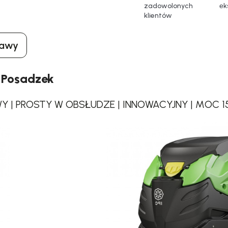
zadowolonych
еk
klientów
tawy
 Posadzek
 | PROSTY W OBSŁUDZE | INNOWACYJNY | MOC 1