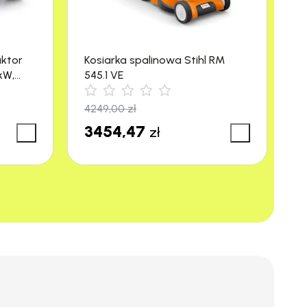
VR08036
–
1020mm
aktor
Kosiarka spalinowa Stihl RM
M
kW,
545.1 VE
R
4249,00
zł
3
3454,47
3
zł