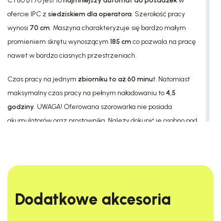
CT80 BT70 jest to
najmniejszy automat do posadzek
w
ofercie IPC z
siedziskiem dla operatora
. Szerokość pracy
wynosi
70 cm
. Maszyna charakteryzuje się bardzo małym
promieniem skrętu wynoszącym
185 cm
co pozwala na pracę
nawet w bardzo ciasnych przestrzeniach.
Czas pracy na jednym
zbiorniku to aż 60 minu
t. Natomiast
maksymalny czas pracy na pełnym naładowaniu to
4,5
godziny
. UWAGA! Oferowana szorowarka nie posiada
akumulatorów oraz prostownika. Należy dokupić je osobno pod
indywidualne wymagania!
DANE TECHNICZNE:
Dodatkowe akcesoria​
Kod produktu:
LPTB02681