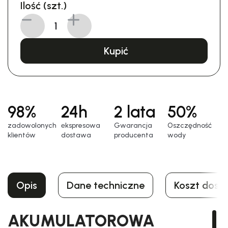
Ilość (szt.)
Kupić
98%
24h
2 lata
50%
zadowolonych
еkspresowa
Gwarancja
Oszczędność
klientów
dostawa
producenta
wody
Opis
Dane techniczne
Koszt dost
AKUMULATOROWA