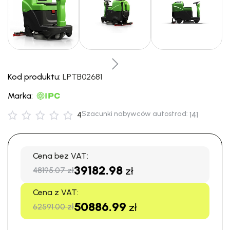
Kod produktu:
LPTB02681
Marka:
Szacunki nabywców autostrad:
4
141
Cena bez VAT:
39182.98
zł
48195.07 zł
Cena z VAT:
50886.99
zł
62591.00 zł