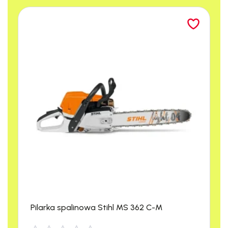
Maksymalna produktywność:
4068
m²/h
Szerokość czyszczenia:
678 mm
Szerokość ssawy:
942 mm
Zasilanie:
24 V (4×6 V) 180 Ah
Maksymalny czas pracy:
270 min
Moc:
550 W
Nacisk szczotki:
50 kg
Maksymalna prędkość:
6 km/h
Pojemność zbiornika na wodę czystą:
80 l
Pojemność zbiornika na wodę brudną:
83 l
Trakcja automatyczna:
tak
Waga:
145 kg
Pilarka spalinowa Stihl MS 362 C-M
Wymiary (dł. x wys. x szer.):
1310 x 760