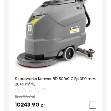
UWAGA!
Szorowarka Karcher BD 50/60 C Ep (510 mm,
2040 m²/h)
AKUMULATORY
SĄ ELEMENTEM
12600,00
zł
WYPOSAŻENIE URZĄDZENIA
, A
10243,90
zł