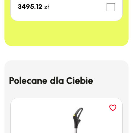
3495,12
zł
SPECYFIKACJA
TECHNICZNA
URZĄDZENIA IPC GP 1/27
Polecane dla Ciebie
EXT:
Producent:
IPC
Funkcje:
Mokro/sucho/pranie
Ilość silników:
1 (dwustopniowy)
Moc:
1000 – 1200 W max