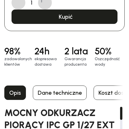
Kupić
98%
24h
2 lata
50%
zadowolonych
еkspresowa
Gwarancja
Oszczędność
klientów
dostawa
producenta
wody
Opis
Dane techniczne
Koszt dost
MOCNY ODKURZACZ
PIORĄCY IPC GP 1/27 EXT