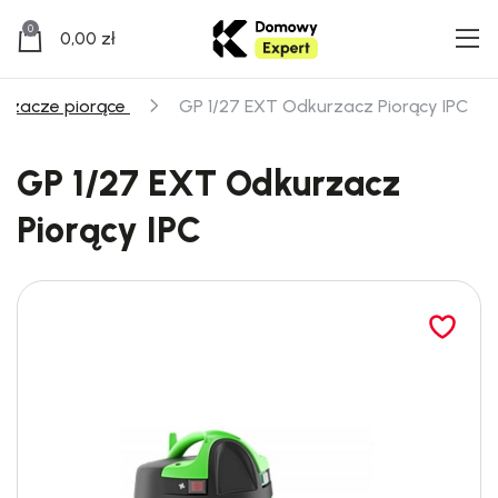
0
0,00
zł
rzacze piorące
GP 1/27 EXT Odkurzacz Piorący IPC
GP 1/27 EXT Odkurzacz
Piorący IPC