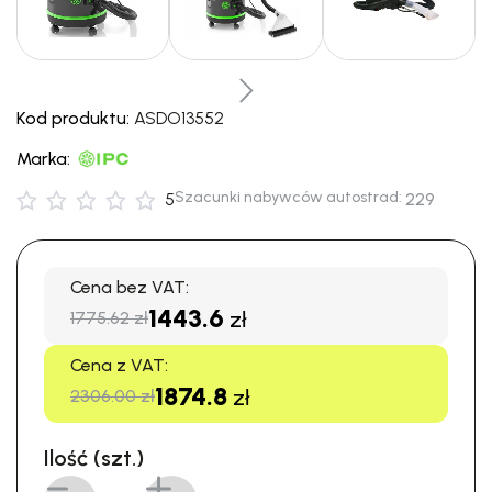
Kod produktu:
ASDO13552
Marka:
Szacunki nabywców autostrad:
5
229
Cena bez VAT:
1443.6
zł
1775.62 zł
Cena z VAT:
1874.8
zł
2306.00 zł
Ilość (szt.)