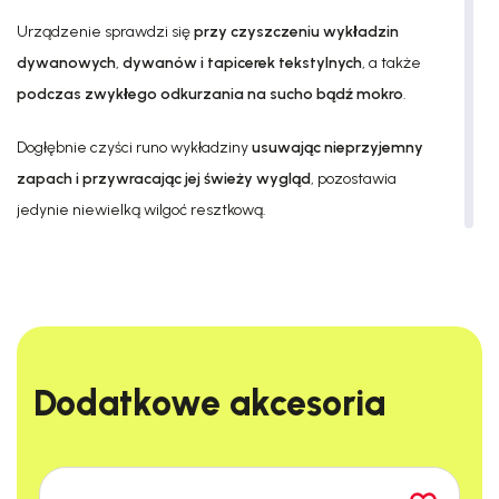
Urządzenie sprawdzi się
przy czyszczeniu wykładzin
dywanowych
,
dywanów i tapicerek tekstylnych
, a także
podczas zwykłego odkurzania na sucho bądź mokro
.
Dogłębnie czyści runo wykładziny
usuwając nieprzyjemny
zapach i przywracając jej świeży wygląd
, pozostawia
jedynie niewielką wilgoć resztkową.
SOTECO jest spółką należącą do grupy IPC, założoną w 1975
roku. Obecnie jest to
światowy lider wśród producentów
urządzeń profesjonalnych
.
Urządzenia marki IPC sprzedawane są w blisko 100 krajach i
Dodatkowe akcesoria​
budowane są w oparciu o
najwyższej jakości komponenty
.
Wspomniane maszyny spełniają najwyższe normy unijne, ISO
oraz
posiadają wiele atestów i certyfikatów