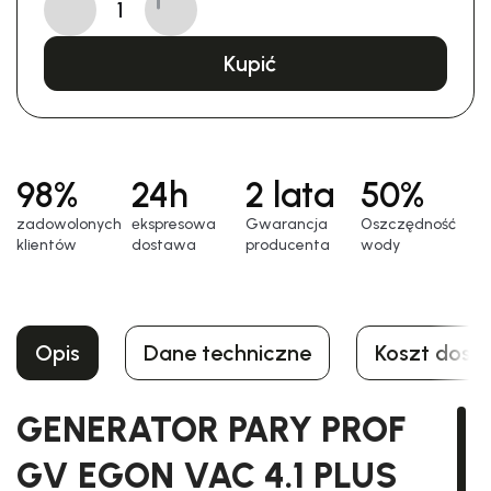
Kupić
98%
24h
2 lata
50%
zadowolonych
еkspresowa
Gwarancja
Oszczędność
klientów
dostawa
producenta
wody
Opis
Dane techniczne
Koszt dost
GENERATOR PARY PROF
GV EGON VAC 4.1 PLUS