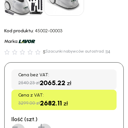
Kod produktu:
45002-00003
Marka:
Szacunki nabywców autostrad:
5
114
Cena bez VAT:
2065.22
zł
2540.23 zł
Cena z VAT:
2682.11
zł
3299.00 zł
Ilość (szt.)