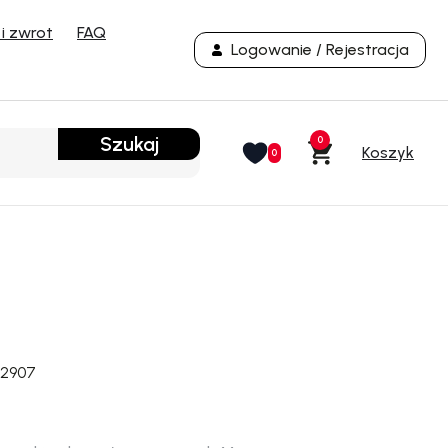
i zwrot
FAQ
Logowanie / Rejestracja
Szukaj
0
0
12907