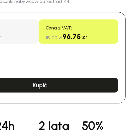
acunki nabywców autostrad:
44
Cena z VAT:
96.75
ł
zł
119.00 zł
Kupić
24h
2 lata
50%