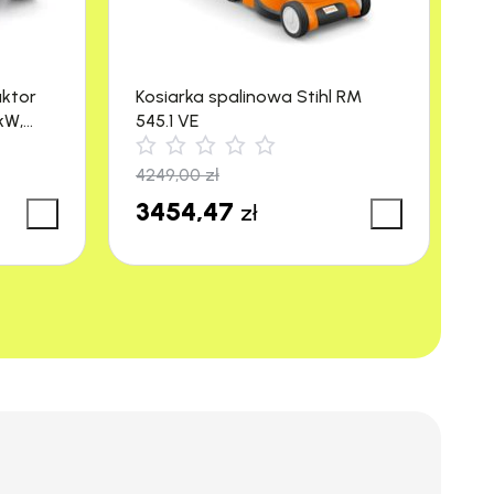
aktor
Kosiarka spalinowa Stihl RM
M
kW,
545.1 VE
R
4249,00
zł
3
3454,47
3
zł