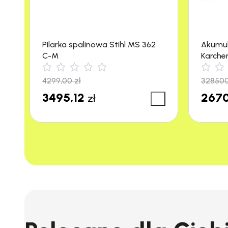
Pilarka spalinowa Stihl MS 362
Akumu
C-M
Karche
m²/h)
4299,00
zł
32850
3495,12
2670
zł