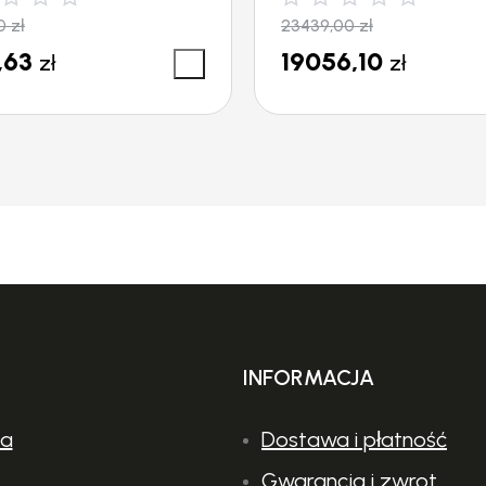
00
zł
23439,00
zł
,63
19056,10
zł
zł
INFORMACJA
ia
Dostawa i płatność
Gwarancja i zwrot