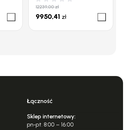
12239,00
zł
1
9950,41
1
zł
Łączność
Sklep internetowy:
pn-pt. 8:00 – 16:00