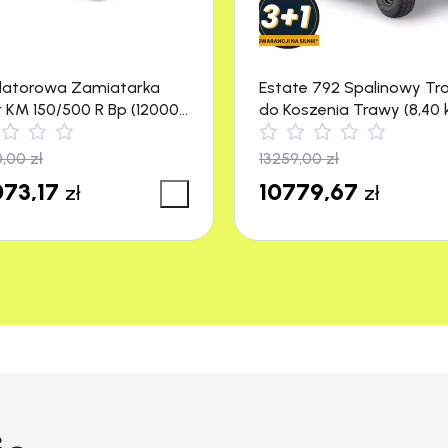
latorowa Zamiatarka
Estate 792 Spalinowy Tr
r KM 150/500 R Bp (12000
do Koszenia Trawy (8,40 
4500 m²) Stiga
0,00
zł
13259,00
zł
73,17
10779,67
zł
zł