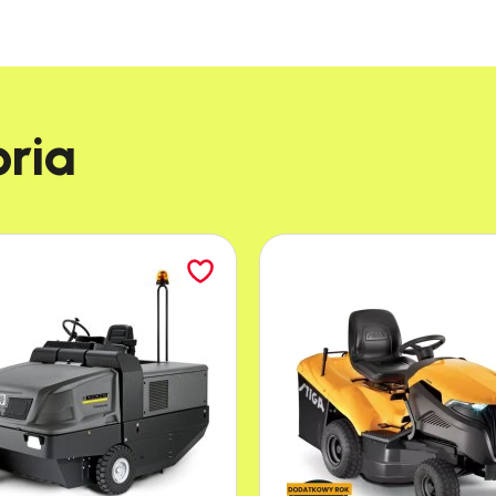
Stihl FZ 10
Hartowana stal
ia​
Szlifowane
Komfortowy