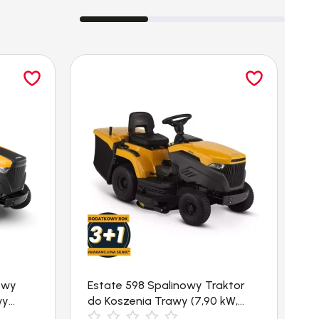
owy
Estate 598 Spalinowy Traktor
E
wy
do Koszenia Trawy (7,90 kW,
d
4500 m²) Stiga
5