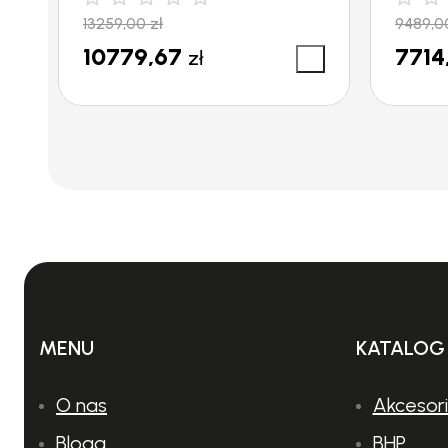
13259,00
zł
9489,
10779,67
7714
zł
MENU
KATALOG
O nas
Akcesor
Bloga
BHP