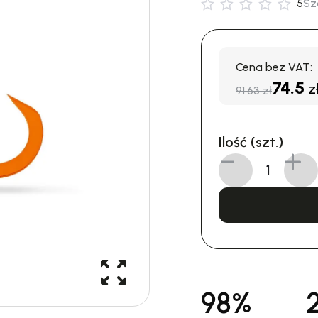
5
Sz
Cena bez VAT:
74.5
z
91.63 zł
Ilość (szt.)
98%