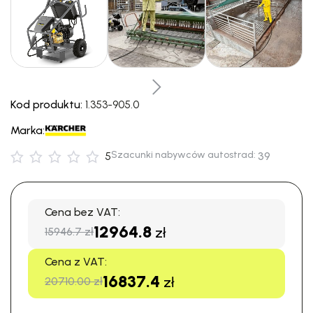
Kod produktu:
1.353-905.0
Marka:
Szacunki nabywców autostrad:
5
39
Cena bez VAT:
12964.8
zł
15946.7 zł
Cena z VAT:
16837.4
zł
20710.00 zł