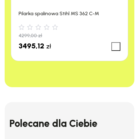
Pilarka spalinowa Stihl MS 362 C-M
4299,00
zł
3495,12
zł
Karcher HD 16/15-4 Cage Plus to urządzenie o wyjątkowo
Polecane dla Ciebie
mocnej konstrukcji i wysokich parametrach pracy z myślą o
przemyśle, budownictwie, rolnictwie oraz leśnictwie. W myjce