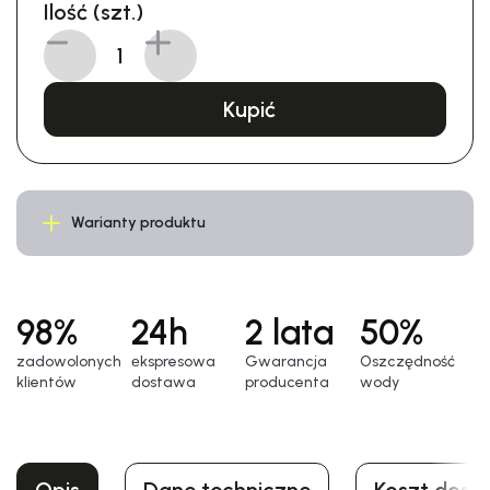
Ilość (szt.)
Kupić
Warianty produktu
98%
24h
2 lata
50%
zadowolonych
еkspresowa
Gwarancja
Oszczędność
klientów
dostawa
producenta
wody