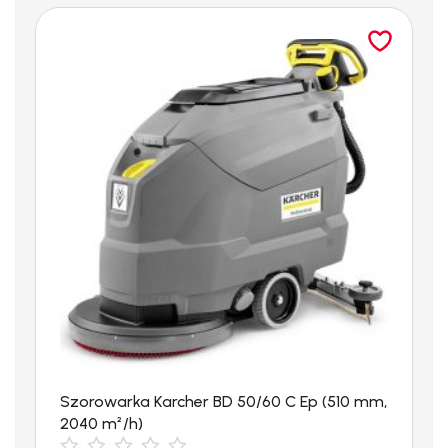
HD 25/15-4 Cage szczególny nacisk położono na wydatek
wody równy 1600l/h zwiększając przy tym ciśnienie
maksymalne do 190 bar (ciśnienie robocze 150 bar).
Myjka jest wyposażona w 4-biegunowy, wolnoobrotowy silnik
chłodzony powietrzem i pompę z mosiężną głowicą oraz
ceramicznymi tłokami. Wyposażona jest również w duże,
gumowe koła ułatwiają transport po nierównym podłożu.
W standardzie pistolet wysokociśnieniowy EASY!Force
Advanced z obrotową lancą o długości 1050mm, 15 m wąż
wysokociśnieniowy, dysza punktowa, dysza rotacyjna oraz
Servo Control. Technologia EASY!Force redukuje siłę
potrzebną do utrzymania spustu pistoletu do zera. Dodatkowo
urządzenie posiada system mocowania wyposażenia
Szorowarka Karcher BD 50/60 C Ep (510 mm,
EASY!Lock pozwalający 5x szybciej zmieniać wyposażenie niż
2040 m²/h)
tradycyjny system gwintów.