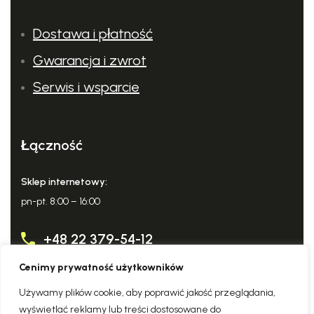
Dostawa i płatność
Gwarancja i zwrot
Serwis i wsparcie
Elektroniczny monitoring
Zabezpieczenie przed wyciekiem i soft start.
Łączność
Zabezpieczenie przed nadmiernym wzrostem i spadkiem
napięcia. Zabezpieczenie przed dwufazowym zwarciem..
Sklep internetowy:
pn-pt. 8:00 – 16:00
+48 22 379-54-12
Cenimy prywatność użytkowników
info@domowy-expert.pl
Używamy plików cookie, aby poprawić jakość przeglądania,
wyświetlać reklamy lub treści dostosowane do