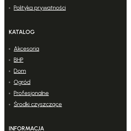
Polityka prywatności
Mocna rama
Wytrzymała, wszechstronna rama rurowa. Ze
zintegrowanym zawiesiem przeładunkowym i schowkiem na
KATALOG
akcesoria. Zabezpiecza urządzenie przed uszkodzeniem.
Akcesoria
BHP
Dom
Ogród
Profesjonalne
Środki czyszczące
INFORMACJA