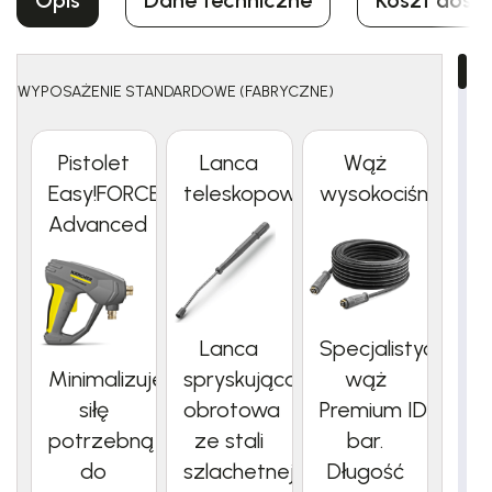
Opis
Dane techniczne
Koszt dost
WYPOSAŻENIE STANDARDOWE (FABRYCZNE)
Pistolet
Lanca
Wąż
Easy!FORCE
teleskopowa
wysokociśnieniow
Advanced
Lanca
Specjalistyczny
Minimalizuje
spryskująca
wąż
siłę
obrotowa
Premium ID10 250
potrzebną
ze stali
bar.
do
szlachetnej
Długość