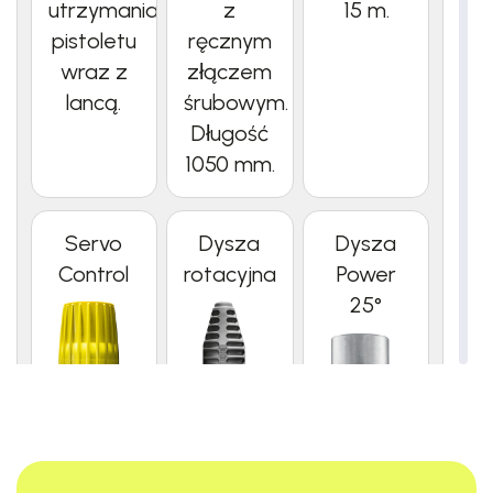
utrzymania
z
15 m.
pistoletu
ręcznym
wraz z
złączem
lancą.
śrubowym.
Długość
1050 mm.
Servo
Dysza
Dysza
Control
rotacyjna
Power
25°
Bezstopniowa
Zwiększa
regulacja
wydajność
Dysza o
przepływu
czyszczenia
kącie