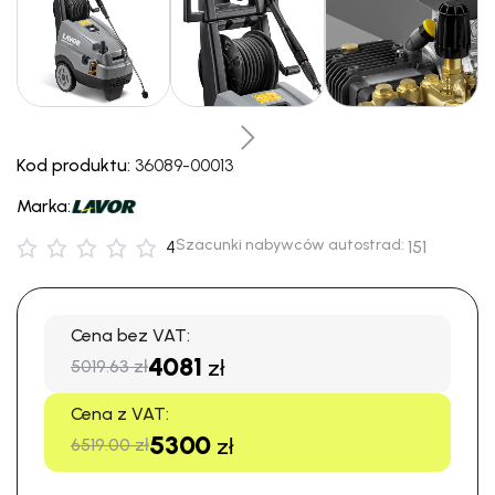
Kod produktu:
36089-00013
Marka:
Szacunki nabywców autostrad:
4
151
Cena bez VAT:
4081
zł
5019.63 zł
Cena z VAT:
5300
zł
6519.00 zł