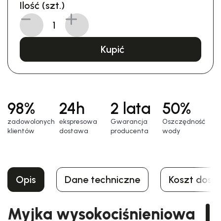
Ilość (szt.)
Kupić
98%
24h
2 lata
50%
zadowolonych
еkspresowa
Gwarancja
Oszczędność
klientów
dostawa
producenta
wody
Opis
Dane techniczne
Koszt dost
Myjka wysokociśnieniowa