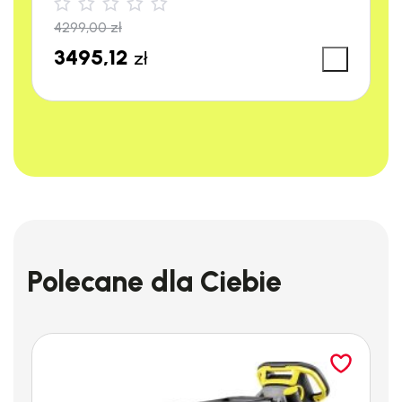
4299,00
zł
3495,12
zł
DANE TECHNICZNE
URZĄDZENIA:
Polecane dla Ciebie
Ciśnienie robocze (bar/psi):
150/2175
Wydatek wody (l/h/GPM):
540/2175
Pobór mocy (W):
3000
Napięcie (V-Hz):
230-50