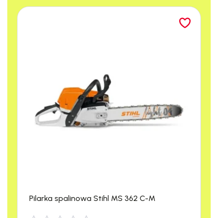
profesjonalne urządzenie, którego konstrukcja opiera się na
zaawansowanej technologii i komponentach najwyższej
jakości, przeznaczone do intensywnego użytkowania zarówno
w sektorze komercyjnym, jak i przemyśle. Niezależnie od
tego, czy potrzebujesz dokładnego czyszczenia powierzchni,
czy utrzymania czystości maszyn i pojazdów, myjka ta została
zaprojektowana z myślą o zapewnieniu
maksymalnej
wydajności
i
długotrwałej pracy
.
Pilarka spalinowa Stihl MS 362 C-M