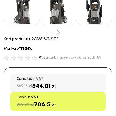
Kod produktu:
2C1351801/ST2
Marka:
Szacunki nabywców autostrad:
5
183
Cena bez VAT:
544.01
zł
669.13 zł
Cena z VAT:
706.5
zł
869.00 zł