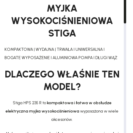
MYJKA
WYSOKOCIŚNIENIOWA
STIGA
KOMPAKTOWA | WYDAJNA | TRWAŁA l UNIWERSALNA l
BOGATE WYPOSAŻENIE l ALUMINIOWA POMPA l DŁUGI WĄŻ
DLACZEGO WŁAŚNIE TEN
MODEL?
Stiga HPS 235 R to
kompaktowa i łatwa w obsłudze
elektryczna myjka wysokociśnieniowa
wyposażona w wiele
akcesoriów.