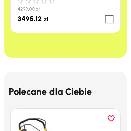
4299,00
zł
3495,12
zł
WĄŻ W HPS 235 R
Polecane dla Ciebie
Wąż w myjce ciśnieniowej
można łatwo nawinąć na bęben
za pomocą korbki
w momencie, gdy myjka jest nieużywana.
SCHOWEK