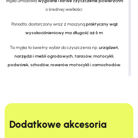
Myjka umożliwia
wygodne i łatwe czyszczenie powierzchni
o średniej wielkości.
Ponadto, dostarczony wraz z maszyną
praktyczny wąż
wysokociśnieniowy ma długość aż 6 m
.
Ta myjka to świetny wybór do czyszczenia np.
urządzeń,
narzędzi i mebli ogrodowych, tarasów, motocykli,
podwórek, schodów, rowerów motocykli i samochodów.
Maszyna jest n
apędzana silnikiem elektrycznym
o mocy
1800 W
oraz umożliwia uzyskanie maksymalnego ciśnienia
135 barów
przy natężeniu przepływu
440 l/godz.
Dodatkowe akcesoria​