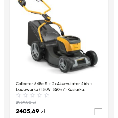
Myjka
wyposażona w schowek
, który jest w stanie zmieścić
dwie dysze.
Collector 548e S + 2xAkumulator 4Ah +
Ładowarka (1,5kW, 550m²) Kosiarka
akumulatorowa STIGA
2959,00
zł
2405,69
zł