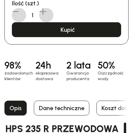
Ilość (szt.)
Kupić
98%
24h
2 lata
50%
zadowolonych
еkspresowa
Gwarancja
Oszczędność
klientów
dostawa
producenta
wody
Opis
Dane techniczne
Koszt dost
HPS 235 R PRZEWODOWA