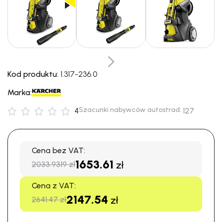
Kod produktu:
1.317-236.0
Marka:
Szacunki nabywców autostrad:
4
127
Cena bez VAT:
1653.61
zł
2033.9319 zł
Cena z VAT:
2147.54
zł
2641.47 zł