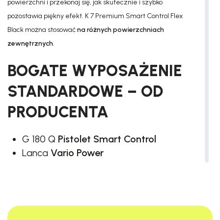
powierzchni i przekonaj się, jak skutecznie i szybko
pozostawia piękny efekt. K 7 Premium Smart Control Flex
Black można stosować
na różnych powierzchniach
zewnętrznych
.
BOGATE WYPOSAŻENIE
STANDARDOWE – OD
PRODUCENTA
G 180 Q
Pistolet Smart Control
Lanca
Vario Power
Uchwyt
teleskopowy
Zintegrowany bęben
na wąż
wysokociśnieniowy
Wąż wysokociśnieniowy
10m