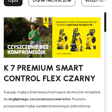
Opis
Dane techniczne
Koszt dost
K 7 PREMIUM SMART
CONTROL FLEX CZARNY
Kupując myjkę ciśnieniową otrzymujesz skuteczne narzędzie
do
dogłębnego czyszczenia powierzchni
. Po prostu
przeprowadź myjkę wysokociśnieniową po zabrudzonej