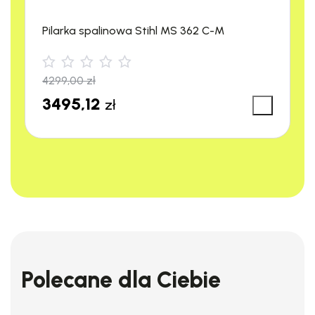
Pilarka spalinowa Stihl MS 362 C-M
MYJKA CIŚNIENIOWA K 5
4299,00
zł
WCM PREMIUM
3495,12
zł
MODULAR
Polecane dla Ciebie