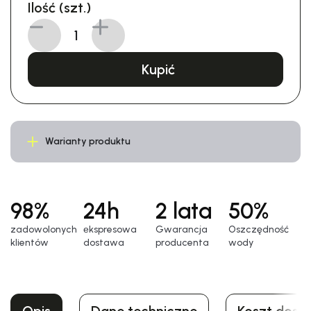
Ilość (szt.)
Kupić
Warianty produktu
98%
24h
2 lata
50%
zadowolonych
еkspresowa
Gwarancja
Oszczędność
klientów
dostawa
producenta
wody