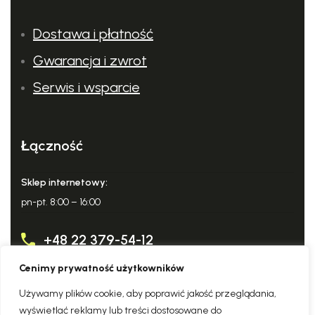
Dostawa i płatność
Gwarancja i zwrot
Serwis i wsparcie
Łączność
Sklep internetowy:
pn-pt. 8:00 – 16:00
+48 22 379-54-12
Połączenie z urządzeniem
za pomocą aplikacji.
Cenimy prywatność użytkowników
info@domowy-expert.pl
Używamy plików cookie, aby poprawić jakość przeglądania,
wyświetlać reklamy lub treści dostosowane do
Zostań ekspertem dzięki aplikacji Dom i