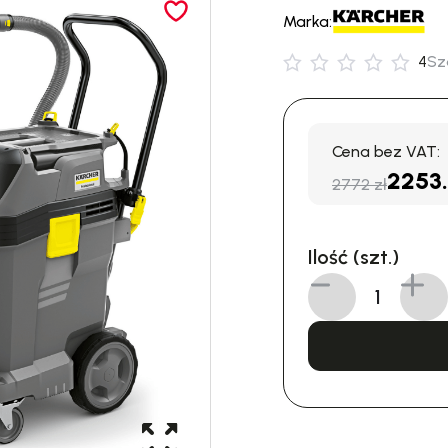
Marka:
4
Sz
Cena bez VAT:
2253
2772 zł
Ilość (szt.)