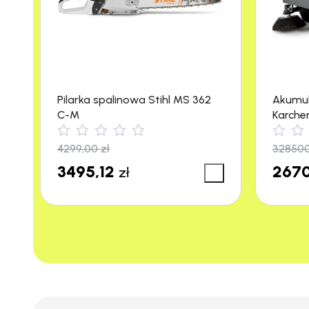
Duża pojemność zbiornika (50 l)
: Umożliwia
Przygotowanie do pracy z systemem anty
kluczowe w środowiskach o wysokich wymag
Klasa bezpieczeństwa I
: Gwarantuje wysoki
Ssawka szczelinowa w zestawie
: Umożliwia
Pilarka spalinowa Stihl MS 362
Akumu
nieoczyszczonych powierzchni.
C-M
Karche
m²/h)
4299,00
zł
32850
3495,12
2670
zł