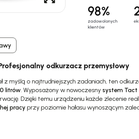
98%
zadowolonych
еk
klientów
tawy
 – Profesjonalny odkurzacz przemysłowy
ał z myślą o najtrudniejszych zadaniach, ten od
0 litrów
. Wyposażony w nowoczesny
system Tact
wację. Dzięki temu urządzeniu każde zlecenie rea
hej pracy
przy poziomie hałasu wynoszącym zal