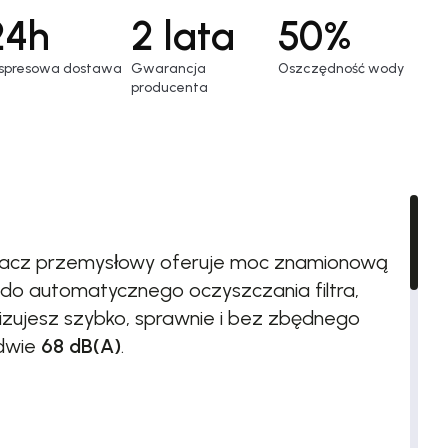
24h
2 lata
50%
spresowa dostawa
Gwarancja
Oszczędność wody
producenta
kurzacz przemysłowy oferuje moc znamionową
do automatycznego oczyszczania filtra,
lizujesz szybko, sprawnie i bez zbędnego
edwie
68 dB(A)
.