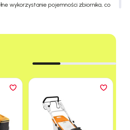
ne wykorzystanie pojemności zbiornika, co
ę odkurzacza z narzędziami, co minimalizuje
dzenia, co przyspiesza pracę w trudnych
owymi, co minimalizuje ryzyko uszkodzeń i
ia i koncentrację operatora.
łada się na mniejsze koszty napraw i
zych zadaniach, co zwiększa
a się na oszczędność czasu i energii.
tego przełączania gniazdek, co zwiększa