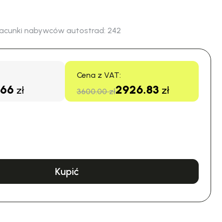
acunki nabywców autostrad:
242
Cena z VAT:
.66
2926.83
zł
zł
3600.00 zł
Kupić