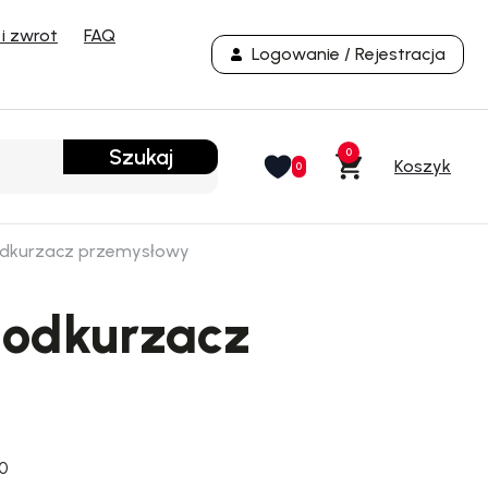
i zwrot
FAQ
Logowanie / Rejestracja
Szukaj
0
0
y odkurzacz przemysłowy
y odkurzacz
.0