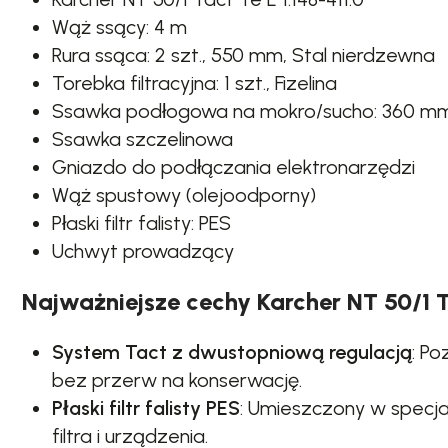
Wąż ssący: 4 m
Rura ssąca: 2 szt., 550 mm, Stal nierdzewna
Torebka filtracyjna: 1 szt., Fizelina
Ssawka podłogowa na mokro/sucho: 360 m
Ssawka szczelinowa
Gniazdo do podłączania elektronarzędzi
Wąż spustowy (olejoodporny)
Płaski filtr falisty: PES
Uchwyt prowadzący
Najważniejsze cechy Karcher NT 50/1 T
System Tact z dwustopniową regulacją
: P
bez przerw na konserwację.
Płaski filtr falisty PES
: Umieszczony w specja
filtra i urządzenia.