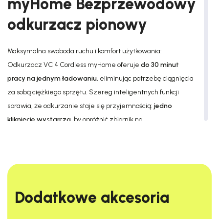
myHome Bezprzewodowy
odkurzacz pionowy
Maksymalna swoboda ruchu i komfort użytkowania:
Odkurzacz VC 4 Cordless myHome oferuje
do 30 minut
pracy na jednym ładowaniu
, eliminując potrzebę ciągnięcia
za sobą ciężkiego sprzętu. Szereg inteligentnych funkcji
sprawia, że odkurzanie staje się przyjemnością:
jedno
kliknięcie wystarcza
, by opróżnić zbiornik na
zanieczyszczenia, dostępny jest tryb Boost dla zwiększonej
mocy, cicha praca, ergonomiczny design oraz aktywna
ssawka podłogowa zapewniają skuteczne usuwanie brudu
zarówno z twardych podłóg, jak i dywanów. Dodatkowo,
funkcja Power Lock
pozwala na ciągłą pracę bez konieczności
Dodatkowe akcesoria​
trzymania przycisku włącznika. Dzięki przemyślanej
konstrukcji, odkurzacz łatwo dociera do trudno dostępnych