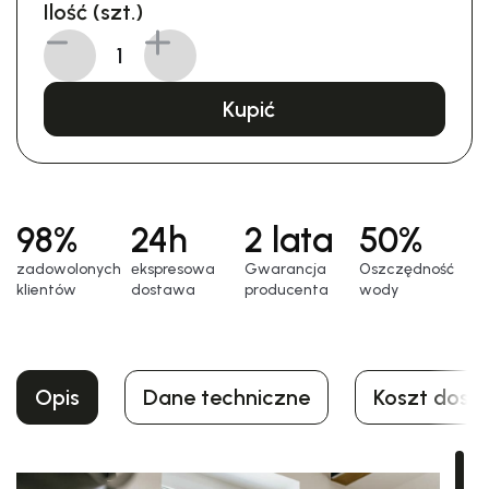
Ilość (szt.)
Kupić
98%
24h
2 lata
50%
zadowolonych
еkspresowa
Gwarancja
Oszczędność
klientów
dostawa
producenta
wody
Opis
Dane techniczne
Koszt dost