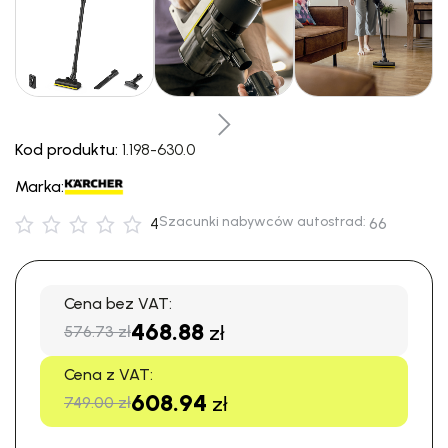
Kod produktu:
1.198-630.0
Marka:
Szacunki nabywców autostrad:
4
66
Cena bez VAT:
468.88
zł
576.73 zł
Cena z VAT:
608.94
zł
749.00 zł