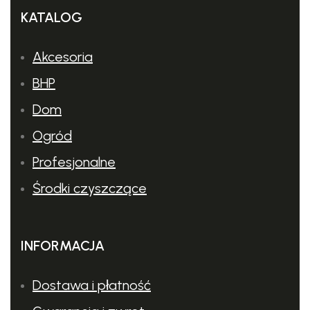
czy
(2 w 1) to
KATALOG
szczeliny.
wszechstronne
narzędzie,
Akcesoria
które
BHP
umożliwia
Dom
delikatne
czyszczenie
Ogród
powierzchni
Profesjonalne
tapicerowanych
Środki czyszczące
oraz
usuwanie
kurzu z
INFORMACJA
delikatnych
i
Dostawa i płatność
twardych
powierzchni.