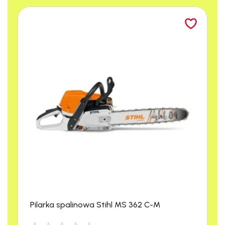
miejsc, takich jak przestrzenie wzdłuż sofy czy pod meblami.
Pilarka spalinowa Stihl MS 362 C-M