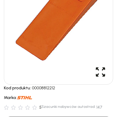
Kod produktu:
00008812212
Marka:
Szacunki nabywców autostrad:
5
147