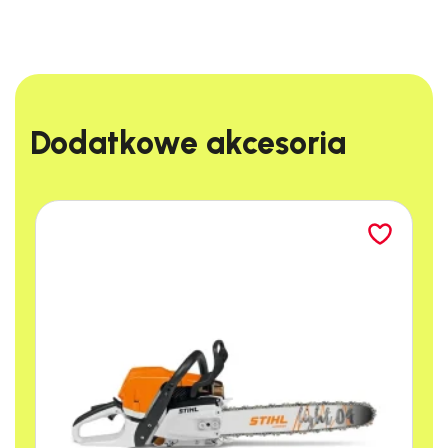
Dodatkowe akcesoria​
Specyfikacja techniczna
Materiał:
Wytrzymały
poliamid
Długość:
19 cm