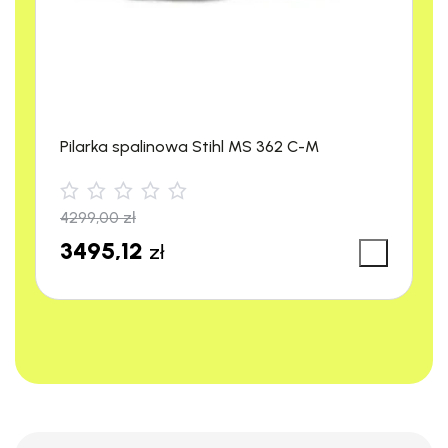
Przeznaczenie:
Drewno o
średniej
twardości
Struktura
Zapewniająca
Pilarka spalinowa Stihl MS 362 C-M
powierzchni:
pewne
prowadzenie
4299,00
zł
Kąt klina:
Zwiększony
3495,12
zł
Certyfikat:
Komisji Kontroli
Techniki Leśnej