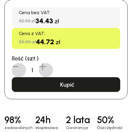
Cena bez VAT:
34.43
zł
42.35 zł
Cena z VAT:
44.72
zł
55.00 zł
Ilość (szt.)
Kupić
98%
24h
2 lata
50%
zadowolonych
еkspresowa
Gwarancja
Oszczędność