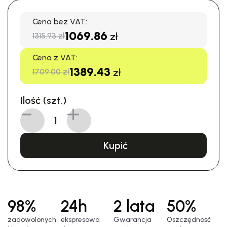
Cena bez VAT:
1069.86
zł
1315.93 zł
Cena z VAT:
1389.43
zł
1709.00 zł
Ilość (szt.)
Kupić
98%
24h
2 lata
50%
zadowolonych
еkspresowa
Gwarancja
Oszczędność