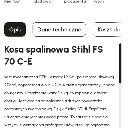
klientów
dostawa
producenta
wody
Opis
Dane techniczne
Koszt dost
Kosa spalinowa Stihl FS
70 C-E
Kosa mechaniczna STIHL o mocy 1,2 KM i pojemności skokowej
27 cm³, wyposażona w silnik 2-MIX oraz ergonomiczny uchwyt
oburęczny. Urządzenie waży 5,4 kg, co zapewnia łatwość
obsługi. Jest idealna do wykaszania dużych powierzchni
porośniętych twardą trawą. Dzięki funkcji STIHL ErgoStart,
uruchamianie jest niezwykle proste. To narzędzie spełnia
wszystkie wymagania profesjonalistów, oferując najwyższą