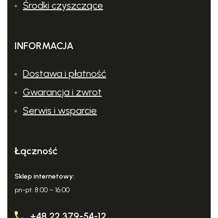
Środki czyszczące
INFORMACJA
Specyfikacja techniczna
Dostawa i płatność
Gwarancja i zwrot
Pojemność
27 cm³
skokowa:
Serwis i wsparcie
Moc:
1/1,2 kW/KM
Łączność
Ciężar:
5,4 kg
Sklep internetowy:
Silnik:
2-MIX
pn-pt. 8:00 – 16:00
Długość
170 cm
+48 22 379-54-12