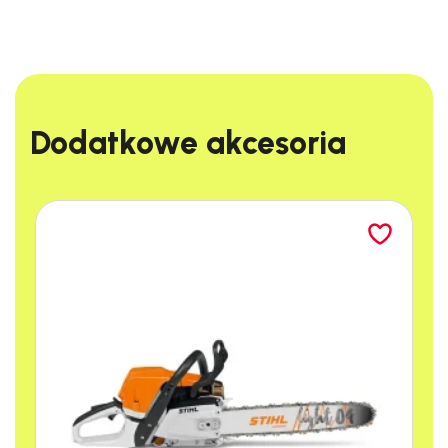
Dlaczego warto
zainteresować się tym
produktem?
Dodatkowe akcesoria​
Ergonomiczny uchwyt oburęczny:
Zapewnia swobodę ruchów i komfort
pracy podczas wykaszania dużych
powierzchni.
Uruchamianie niewielkim wysiłkiem:
STIHL ErgoStart umożliwia łatwe
uruchamianie urządzenia przy
minimalnym wysiłku.
Wyjątkowa wydajność:
Silnik STIHL 2-
MIX zmniejsza emisję spalin oraz