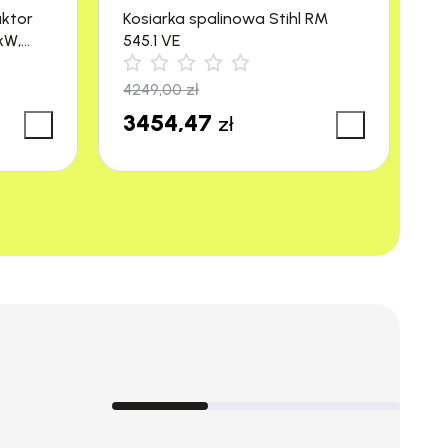
aktor
Kosiarka spalinowa Stihl RM
M
kW,
545.1 VE
R
4249,00
zł
3
3454,47
3
zł