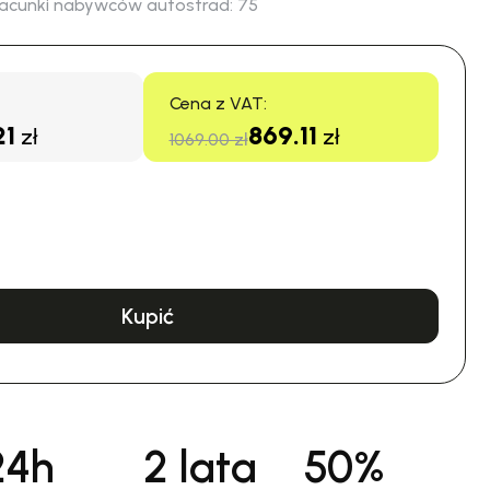
acunki nabywców autostrad:
75
Cena z VAT:
21
869.11
zł
zł
1069.00 zł
Kupić
24h
2 lata
50%