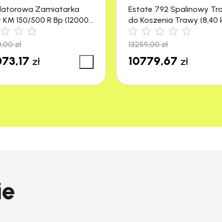
latorowa Zamiatarka
Estate 792 Spalinowy Tr
r KM 150/500 R Bp (12000
do Koszenia Trawy (8,40 
4500 m²) Stiga
0,00
zł
13259,00
zł
73,17
10779,67
zł
zł
ie