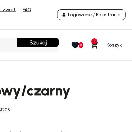
i zwrot
FAQ
Logowanie / Rejestracja
Szukaj
0
0
owy/czarny
51205