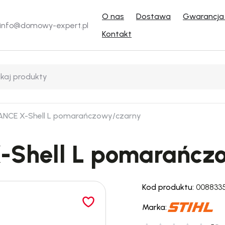
O nas
Dostawa
Gwarancja 
info@domowy-expert.pl
Kontakt
ANCE X-Shell L pomarańczowy/czarny
-Shell L pomarańcz
Kod produktu:
008833
Marka: