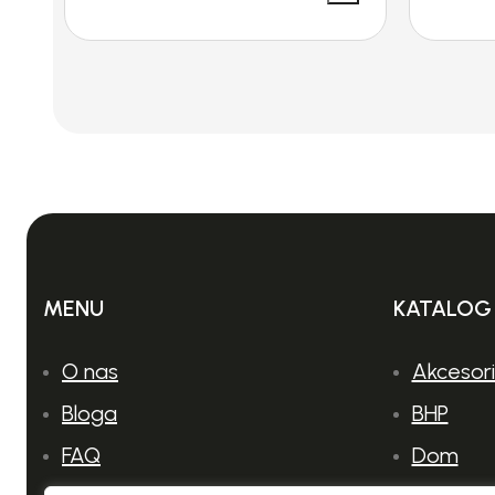
MENU
KATALOG
O nas
Akcesor
Bloga
BHP
FAQ
Dom