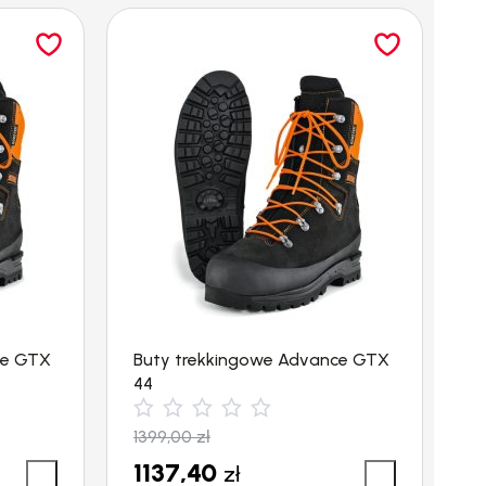
ce GTX
Buty trekkingowe Advance GTX
B
44
4
1399,00
zł
1
1137,40
1
zł