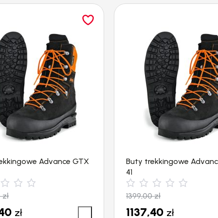
rekkingowe Advance GTX
Buty trekkingowe Advan
41
0
zł
1399,00
zł
,40
1137,40
zł
zł