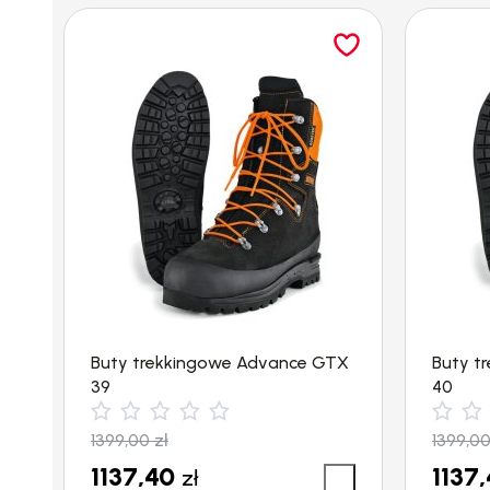
Buty trekkingowe Advance GTX
Buty t
39
40
1399,00
zł
1399,0
1137,40
1137
zł