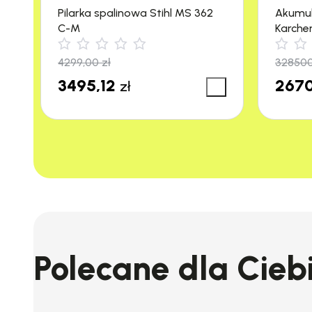
Pilarka spalinowa Stihl MS 362
Akumu
C-M
Karche
m²/h)
4299,00
zł
32850
3495,12
2670
zł
Polecane dla Cieb