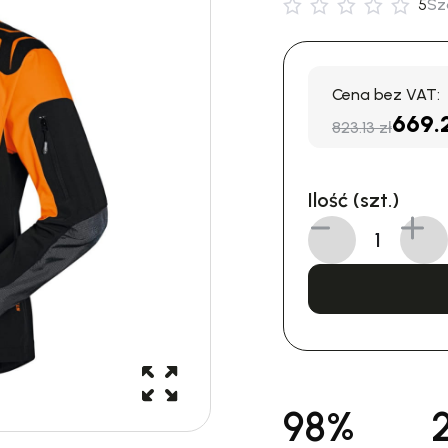
5
Sz
Cena bez VAT:
669.
823.13 zł
Ilość (szt.)
98%