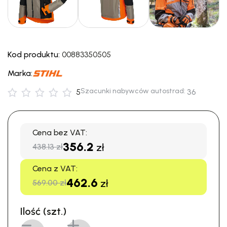
Kod produktu:
00883350505
Marka:
Szacunki nabywców autostrad:
5
36
Cena bez VAT:
356.2
zł
438.13 zł
Cena z VAT:
462.6
zł
569.00 zł
Ilość (szt.)