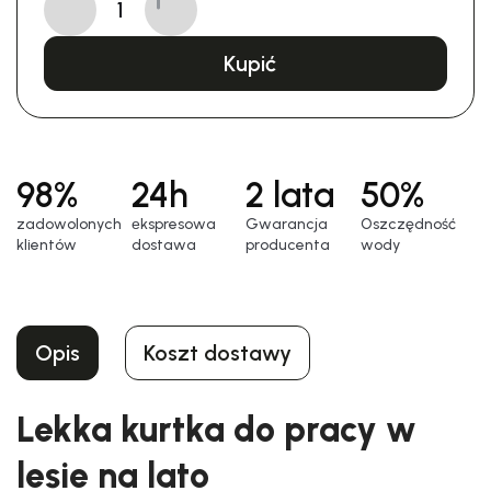
Kupić
98%
24h
2 lata
50%
zadowolonych
еkspresowa
Gwarancja
Oszczędność
klientów
dostawa
producenta
wody
Opis
Koszt dostawy
Lekka kurtka do pracy w
lesie na lato