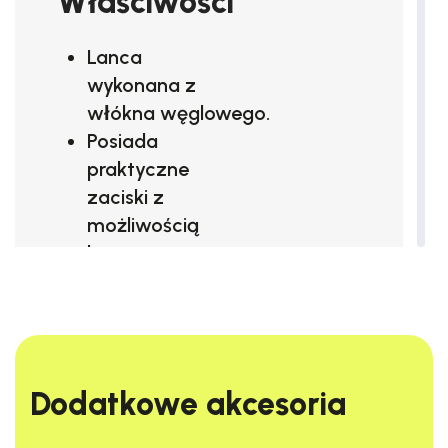
Właściwości
Lanca
wykonana z
włókna węglowego.
Posiada
praktyczne
zaciski
z
możliwością
bez
narzędziowej
regulacji siły
zacisku.
Maksymalny
zasięg
do
Dodatkowe akcesoria​
10m
.