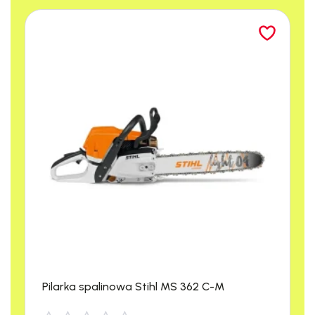
Podstawa
lancy jest
wyposażona
w hak,
służący do
podpięcia
uprzęży.
Długość rury
teleskopowej
–
2,2-10m
Maksymalna
temperatura
doprowadzanej
wody –
60°C
System
Anti-
Pilarka spalinowa Stihl MS 362 C-M
Spin