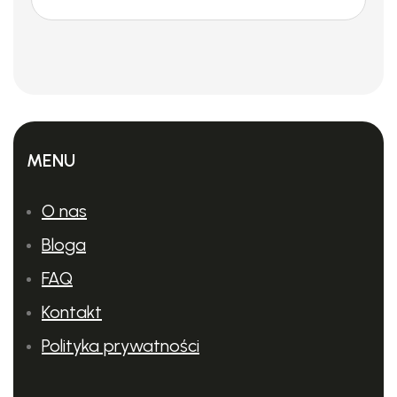
MENU
O nas
Bloga
FAQ
Kontakt
Polityka prywatności
Kompatybilne urządzenia (aktualny asortyment):