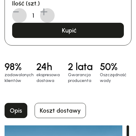
Ilość (szt.)
Kupić
98%
24h
2 lata
50%
zadowolonych
еkspresowa
Gwarancja
Oszczędność
klientów
dostawa
producenta
wody
Opis
Koszt dostawy