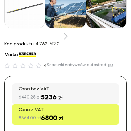
Kod produktu:
4.762-612.0
Marka:
Szacunki nabywców autostrad:
4
118
Cena bez VAT:
5236
zł
6440.28 zł
Cena z VAT:
6800
zł
8364.00 zł