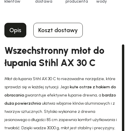
klientów
dostawa
producenta
wody
Opis
Koszt dostawy
Wszechstronny młot do
łupania Stihl AX 30 C
Młot do łupania Stihl AX 30 C to niezawodne narzędzie, które
sprawdzi się w każdej sytuacji. Jego
kute ostrze z hakiem do
obracania
gwarantuje efektywne łupanie drewna, a
bardzo
duża powierzchnia
ułatwia wbijanie klinów aluminiowych i z
tworzyw sztucznych. Stylisko wykonane z drewna
jesionowego o długości 85 cm zapewnia komfort użytkowania i
trwałość. Dzięki wadze 3000 g, młot jest stabilny i precyzyjny,