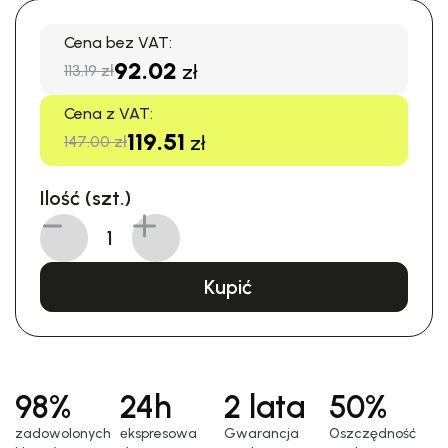
Cena bez VAT:
92.02
zł
113.19 zł
Cena z VAT:
119.51
zł
147.00 zł
Ilość (szt.)
Kupić
98%
24h
2 lata
50%
zadowolonych
еkspresowa
Gwarancja
Oszczędność