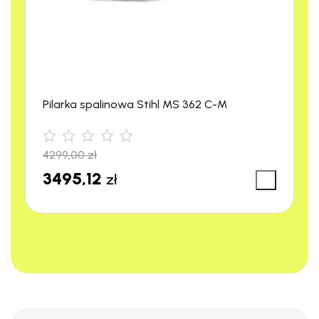
twardego i
twardego,
wbijanie klinów
Pilarka spalinowa Stihl MS 362 C-M
4299,00
zł
3495,12
zł