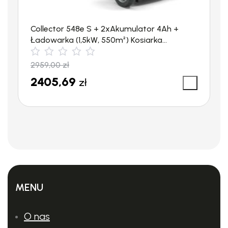
Collector 548e S + 2xAkumulator 4Ah +
Ładowarka (1,5kW, 550m²) Kosiarka
akumulatorowa STIGA
2959,00
zł
2405,69
zł
MENU
O nas