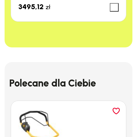
3495,12
zł
Polecane dla Ciebie
Nowoczesny silnik indukcyjny
Myjka RE 120 PLUS jest wyposażona w bezszczotkowy silnik
indukcyjny, który zapewnia wyjątkową wytrzymałość i długą
żywotność. Silniki indukcyjne są nie tylko trwałe, ale także