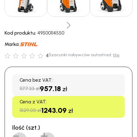
Kod produktu:
49500114550
Marka:
Szacunki nabywców autostrad:
4
156
Cena bez VAT:
957.18
zł
1177.33 zł
Cena z VAT:
1243.09
zł
1529.00 zł
Ilość (szt.)