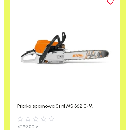
koszty utrzymania.
Komfort użytkowania:
Ergonomiczny
pistolet z miękkim uchwytem oraz
wyjątkowo długa lanca.
Bogate wyposażenie:
Dysza rotacyjna,
regulowana dysza płaska i zestaw do
rozpylania środka czyszczącego.
Łatwość przechowywania:
Bęben na
wąż i zintegrowane schowki na
akcesoria.
Solidna konstrukcja:
Wysokiej jakości
materiały i kompaktowa budowa.
Pilarka spalinowa Stihl MS 362 C-M
4299,00
zł