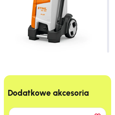
Dlaczego warto
zainteresować się tym
produktem?
Dodatkowe akcesoria​
Wydajność i niezawodność:
Bezszczotkowy silnik indukcyjny
zapewnia długą żywotność i niskie