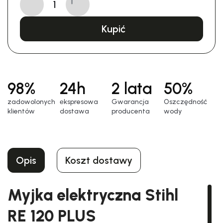
Kupić
98%
24h
2 lata
50%
zadowolonych
еkspresowa
Gwarancja
Oszczędność
klientów
dostawa
producenta
wody
Opis
Koszt dostawy
Myjka elektryczna Stihl
RE 120 PLUS