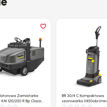
ie
s bez funkcji podgrzewania wody to idealne rozwi
Advanced zapewnia wygodną pracę bez konieczności 
 Servo Control znajdującego się pomiędzy lancą 
hronę delikatnym powierzchniom – bez koniecznośc
cy spryskującej. Systemy wspomagające oraz wyświ
nie wyselekcjonowane materiały zapewniają najwy
e stali szlachetnej i mosiężna głowica cylindra, j
ma nośna wykonana z aluminium to lekka i solidna
ik oraz pompa sprawiają, że urządzenie jest kom
akcesoriów w schowku, jak również przy pomocy 
3 / 376 – 424 / 50
latorowa Zamiatarka
BR 30/4 C Kompaktowa
 KM 120/250 R Bp Classic
szorowarka (1450obr/min
500 – 1000
m²/h)
300mm) Kärcher