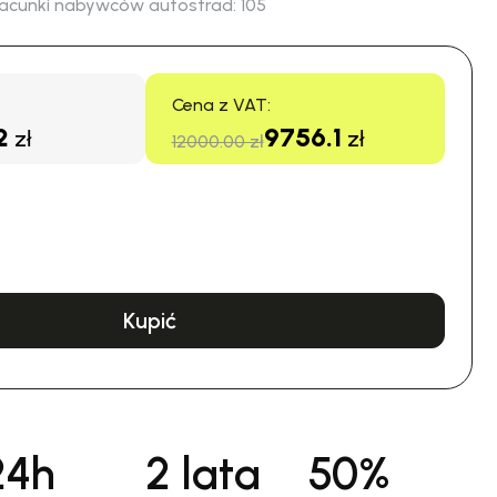
acunki nabywców autostrad:
105
Cena z VAT:
2
9756.1
zł
zł
12000.00 zł
Kupić
24h
2 lata
50%