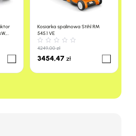
aktor
Kosiarka spalinowa Stihl RM
M
kW,
545.1 VE
R
4249,00
zł
3
3454,47
3
zł