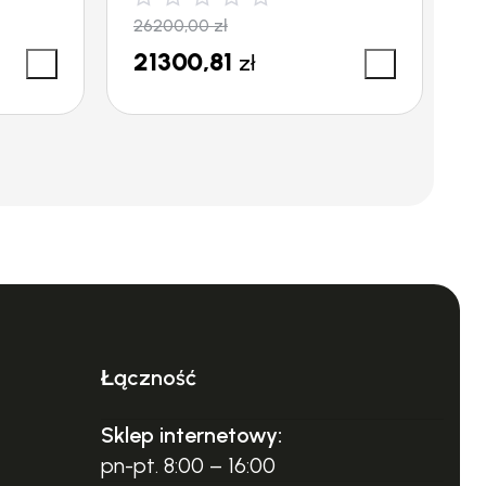
26200,00
zł
3
21300,81
3
zł
Łączność
Sklep internetowy:
pn-pt. 8:00 – 16:00