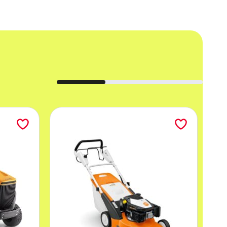
nowatorska dysza rotacyjna redukuje
wibrację o 30 %