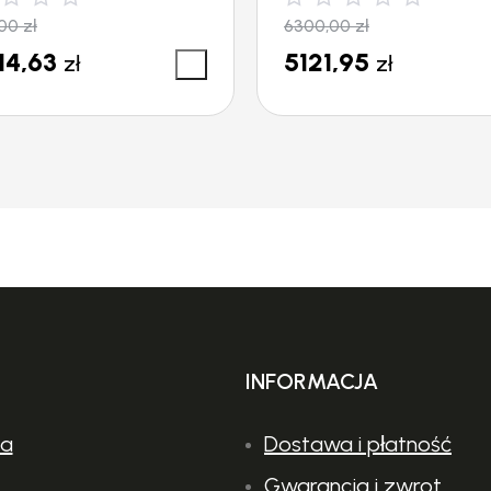
,00
zł
6300,00
zł
60
14,63
5121,95
zł
zł
80 – 250
280
8,8
5
047
INFORMACJA
1″
ia
Dostawa i płatność
Gwarancja i zwrot