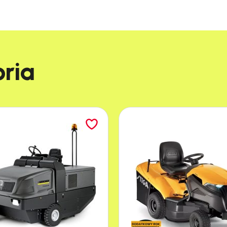
ia​
Dzięki Servo Control możesz
kontrolować wydajność bezpośrednio
przy pistolecie
10/25-4 S Plus