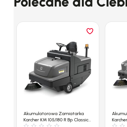
Polecane dla Cieb
Urządzenie wysokociśnieniowe HD 10/25-4 S Plu
przyjazną obsługę. Pistolet Kärcher EASY!Force 
ilość wody można regulować za pomocą pokrętła
ciśnienie użytkownicy mogą szybko zapewnić oc
Vibrasoft zdecydowanie zmniejsza wibracje lan
przyjazne w obsłudze dla użytkownika. Staran
Class. Wytrzymała pompa z tarczą skośną, tłoki z
chłodzony wodą i powietrzem. Zintegrowana ra
urządzenia dźwigiem. Pionowo zamontowany siln
Urządzenie umożliwia również przechowywanie 
Specyfikacja techniczna
Napięcie (Ph/V/Hz):
Akumulatorowa Zamiatarka
Akumu
Karcher KM 105/180 R Bp Classic
Karcher
Wydajność tłoczenia (l/h):
(6300 m²/h)
(7200 