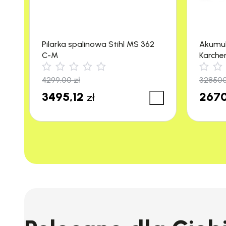
Pilarka spalinowa Stihl MS 362
Akumu
C-M
Karche
m²/h)
4299,00
zł
32850
3495,12
2670
zł