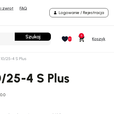
i zwrot
FAQ
Logowanie / Rejestracja
Szukaj
0
0
10/25-4 S Plus
/25-4 S Plus
0.0