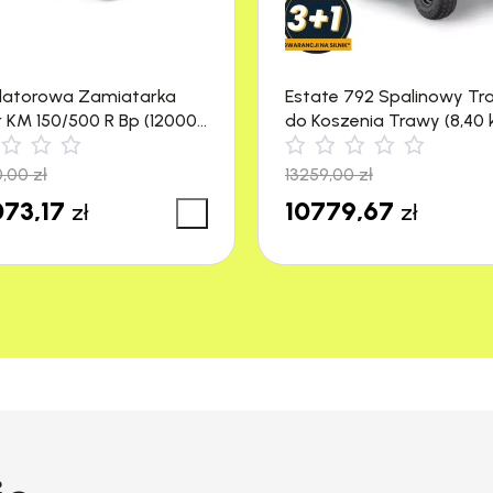
latorowa Zamiatarka
Estate 792 Spalinowy Tr
r KM 150/500 R Bp (12000
do Koszenia Trawy (8,40 
4500 m²) Stiga
0,00
zł
13259,00
zł
73,17
10779,67
zł
zł