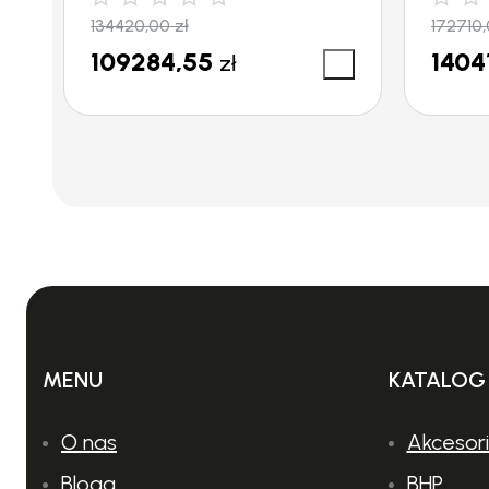
134420,00
zł
172710
Temperatura doprowadzanej wody (°C):
109284,55
1404
zł
Ciśnienie robocze (bar):
Ciśnienie maksymalne (bar):
Moc przyłącza (kW):
Kabel zasilający (m):
Rozmiar dyszy:
MENU
KATALOG
Doprowadzenie wody:
O nas
Akcesor
Bloga
BHP