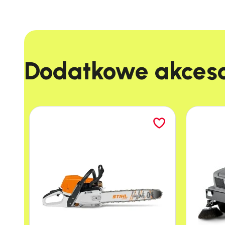
Dodatkowe akcesor
Dzięki niej uzyskasz strumień o dużej
wydajności powierzchniowej.
URZĄDZENIE WYSOKOCIŚNIENIOWE HD 