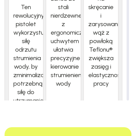
Ten
stali
skręcanie
rewolucyjny
nierdzewnej
i
pistolet
z
zarysowania
wykorzystuje
ergonomicznym
wąż z
siłę
uchwytem
powłoką
odrzutu
ułatwia
Teflonu®
strumienia
precyzyjne
zwiększa
wody, by
kierowanie
zasięg i
zminimalizować
strumieniem
elastyczność
potrzebną
wody
pracy
siłę do
utrzymania
spustu,
dzięki
czemu
praca