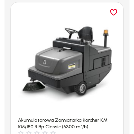
profesjonalne urządzenie o dużej wydajności i mocy,
przeznaczone do intensywnych prac w przemyśle,
budownictwie, rolnictwie i innych branżach. Jego konstrukcja
uwzględnia ergonomiczność oraz wytrzymałość, zapewniając
użytkownikom komfort i trwałość w nawet najcięższych
warunkach. Z myślą o profesjonalistach stworzono myjkę z
automatycznym systemem nawijania węża i dyszą rotacyjną
Vibrasoft, minimalizującą wibracje i hałas.
Akumulatorowa Zamiatarka Karcher KM
105/180 R Bp Classic (6300 m²/h)