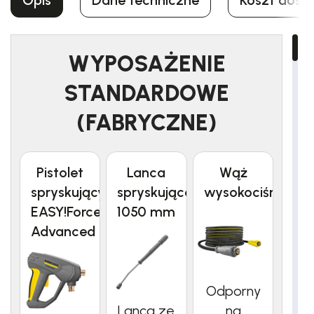
Opis
Dane techniczne
Koszt dost
WYPOSAŻENIE
STANDARDOWE
(FABRYCZNE)
Pistolet
Lanca
Wąż
spryskujący
spryskująca,
wysokociśnienio
EASY!Force
1050 mm
Advanced
Odporny
Lanca ze
na