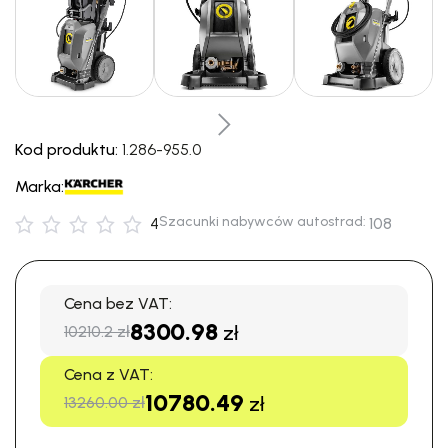
Kod produktu:
1.286-955.0
Marka:
Szacunki nabywców autostrad:
4
108
Cena bez VAT:
8300.98
zł
10210.2 zł
Cena z VAT:
10780.49
zł
13260.00 zł