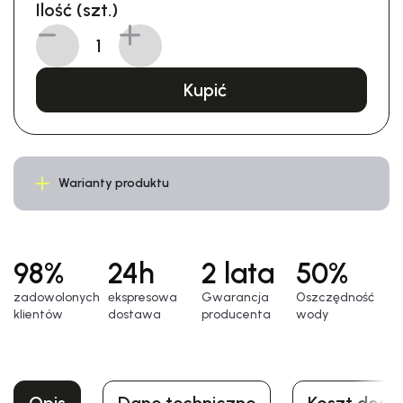
Ilość (szt.)
Kupić
Warianty produktu
98%
24h
2 lata
50%
zadowolonych
еkspresowa
Gwarancja
Oszczędność
klientów
dostawa
producenta
wody