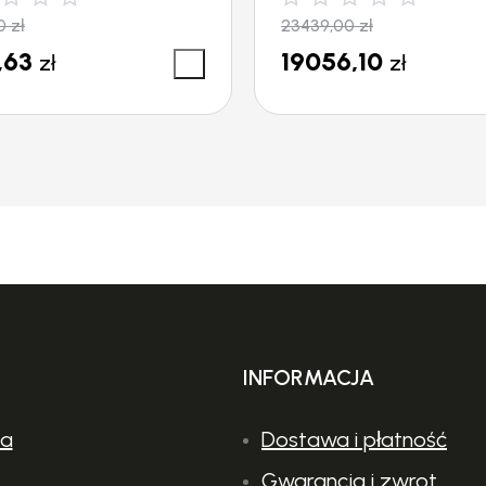
00
zł
23439,00
zł
,63
19056,10
 oraz ułatwia cięcie blisko podłoża lub wzdłuż ś
zł
zł
INFORMACJA
ia
Dostawa i płatność
Gwarancja i zwrot