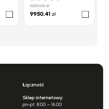
12239,00
zł
1
9950,41
1
cian. To dodatkowe zabezpieczenie chroni
zł
Łączność
Sklep internetowy:
pn-pt. 8:00 – 16:00