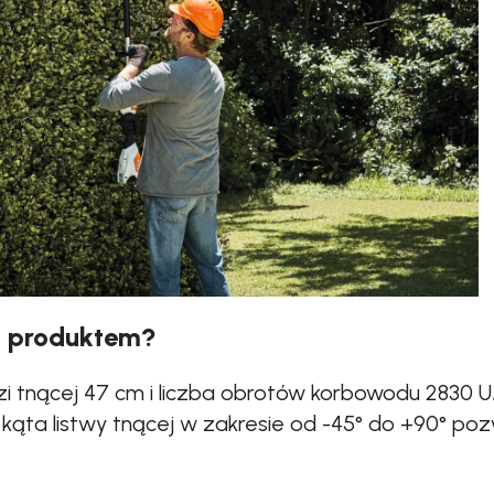
m produktem?
i tnącej 47 cm i liczba obrotów korbowodu 2830 U
i kąta listwy tnącej w zakresie od -45° do +90° p
z ergonomiczny design ułatwiają transport i prz