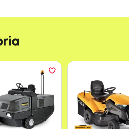
h akumulatorów z systemu AK, zapewniających czas
tomatyczną blokadą oraz osłona prowadnicy zapob
i nożyce i ułatwia cięcie blisko podłoża lub wzdłuż
ia​
iowy zapewnia większą swobodę ruchu w ogranic
hwyt naścienny ułatwia przechowywanie urządzen