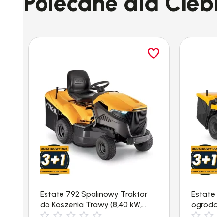
Polecane dla Cieb
sterowania. Dodatkowa dźwignia ergo umożliwi
zapobiega przypadkowemu włączeniu urządzeni
prawo-, jak i leworęczne.
Wygodny transport i p
Dzielony uchwyt nożyc Stihl HLA 56 umożliwia s
przechowywania. Dzięki dzielonemu uchwytowi 
przechowywania. Do rozłożenia uchwytu nie po
naścienny, który ułatwia jego przechowywanie.
Uchwyt obwiedniowy
Uchwyt obwiedniowy zapewnia większą swobodę 
między krzewami lub w parkach. Ergonomiczna p
Estate 792 Spalinowy Traktor
Estate
do Koszenia Trawy (8,40 kW,
ogrodo
4500 m²) Stiga