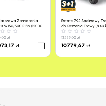
latorowa Zamiatarka
Estate 792 Spalinowy Tr
r KM 150/500 R Bp (12000
do Koszenia Trawy (8,40 
4500 m²) Stiga
0,00
zł
13259,00
zł
73,17
10779,67
zł
zł
nącej
nącej w zakresie od -45° do +90°. Dzięki praktycz
t idealne do cięcia wzdłużnego i poprzecznego. Li
cięcie.
tarczy zwolnić blokadę za pomocą dźwigni blokują