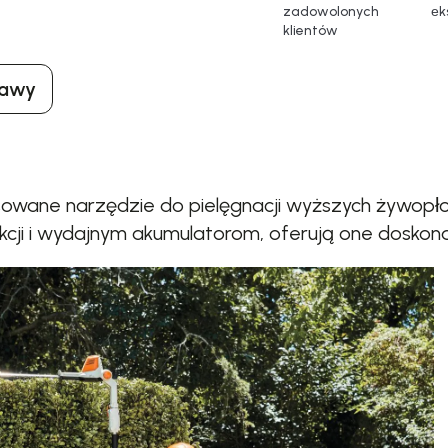
zadowolonych
еk
klientów
tawy
owane narzędzie do pielęgnacji wyższych żywopło
kcji i wydajnym akumulatorom, oferują one doskona