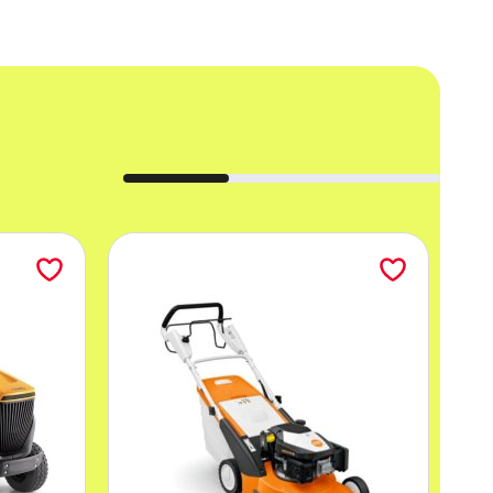
 pracy do 120 minut.
iegająca uszkodzeniom.
 ścian.
zonych przestrzeniach.
ia, oszczędzając miejsce.