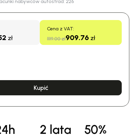
acunki nabywców autostrad:
226
Cena z VAT:
52
909.76
zł
zł
1119.00 zł
Kupić
24h
2 lata
50%