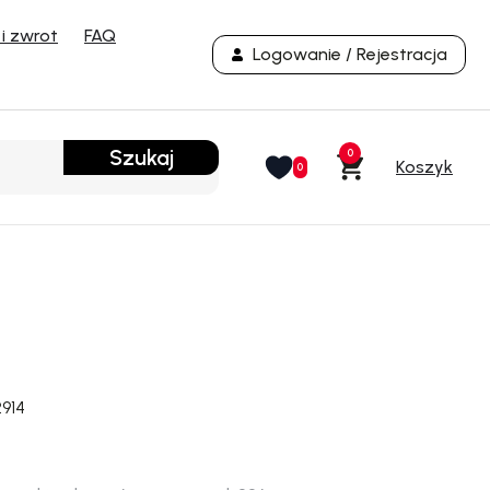
i zwrot
FAQ
Logowanie / Rejestracja
Szukaj
0
0
2914