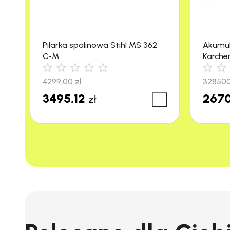
Pilarka spalinowa Stihl MS 362
Akumu
C-M
Karche
m²/h)
4299,00
zł
32850
3495,12
2670
zł
Regulacja kąta listwy t
Stihl HLA 56 umożliwia regulację kąta listwy t
cięcia bez użycia dodatkowych narzędzi, co jes
zęby w kształcie kropli, co zapewnia precyzyjne 
Intuicyjna obsługa
Uruchomienie nożyc jest niezwykle proste – wys