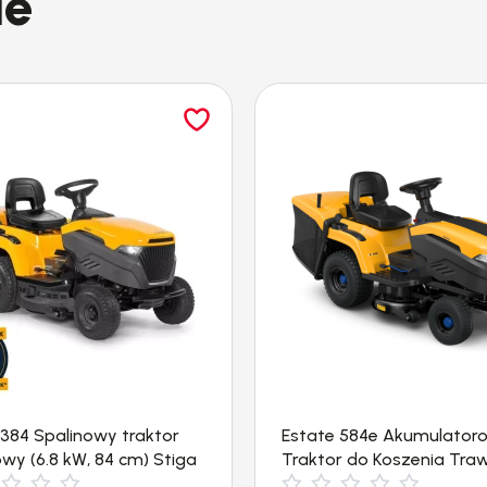
ie
a ciągłą pracę bez konieczności ponownego urucha
a, co zwiększa bezpieczeństwo użytkowania. Obs
rzechowywanie
zybki demontaż urządzenia, co ułatwia jego trans
można szybko zdemontować urządzenie, co ułatwi
trzeba żadnych narzędzi. Dodatkowo, do urządzeni
ruchu w ograniczonych przestrzeniach, co jest 
ozycja uchwytu umożliwia łatwe i precyzyjne pro
 384 Spalinowy traktor
Estate 584e Akumulator
wy (6.8 kW, 84 cm) Stiga
Traktor do Koszenia Tra
(84cm, 4000m²) Stiga