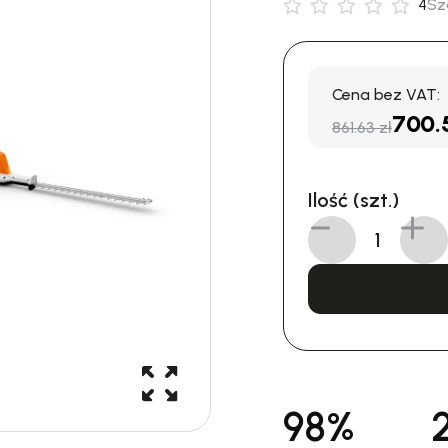
4
Sz
Cena bez VAT:
700.
861.63 zł
Ilość (szt.)
98%