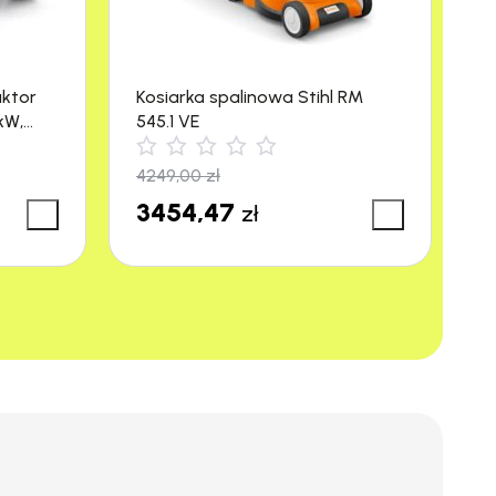
 bezpieczeństwo użytkowania.
aktor
Kosiarka spalinowa Stihl RM
M
kW,
545.1 VE
R
łużacz jest bezpiecznie zamocowany do
4249,00
zł
3
3454,47
3
zł