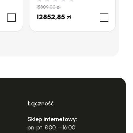
15809,00
zł
1
12852,85
1
zł
Łączność
Sklep internetowy:
pn-pt. 8:00 – 16:00