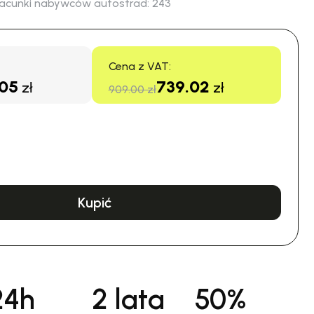
acunki nabywców autostrad:
243
Cena z VAT:
.05
739.02
zł
zł
909.00 zł
Kupić
24h
2 lata
50%