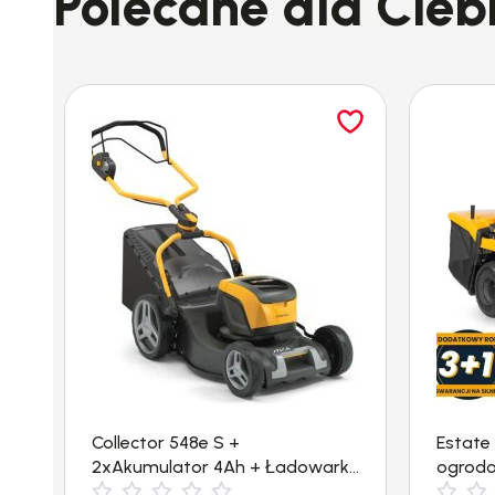
Polecane dla Cieb
Specyfikacja techniczna
Długość krawędzi tnącej
Napięcie znamionowe
Pobór mocy
Collector 548e S +
Estate
2xAkumulator 4Ah + Ładowarka
ogrodo
Ciężar
(1,5kW, 550m²) Kosiarka