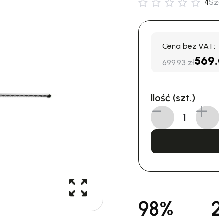
4
Sz
Cena bez VAT:
569
699.93 zł
Ilość (szt.)
98%