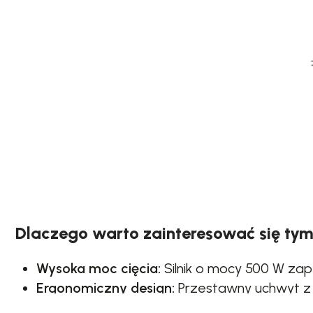
Dlaczego warto zainteresować się ty
Wysoka moc cięcia:
Silnik o mocy 500 W zape
Ergonomiczny design:
Przestawny uchwyt z 
Cicha praca:
Niski poziom hałasu (85 dB) sp