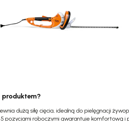
m produktem?
wnia dużą siłę cięcia, idealną do pielęgnacji żywo
5 pozycjami roboczymi gwarantuje komfortową i p
rawia, że nożyce są idealne do pracy w miejscach 