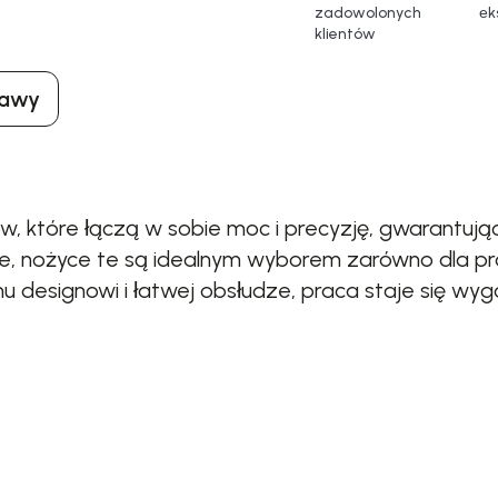
zadowolonych
еk
klientów
tawy
ów, które łączą w sobie moc i precyzję, gwarantuj
ie, nożyce te są idealnym wyborem zarówno dla pro
designowi i łatwej obsłudze, praca staje się wyg