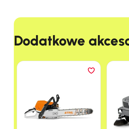
Precyzyjne noże:
Listwy tnące wycinane lase
Wielofunkcyjny system włączników:
Umożliw
Nowoczesna technologi
Dodatkowe akcesor
Noże nożyc Stihl HSE 61 są wykonywane techniką
Utwardzone krawędzie tnące są odporne na duże
Obrotowy uchwyt wielo
Ergonomiczny obrotowy uchwyt wielofunkcyjny u
Uchwyt można obracać o 90° w lewo i w prawo, 
urządzenie zawsze leży w dłoni w najbardziej 
Wielofunkcyjny system
Stihl HSE 61, HSE 71 i HSE 81 wyposażone są w p