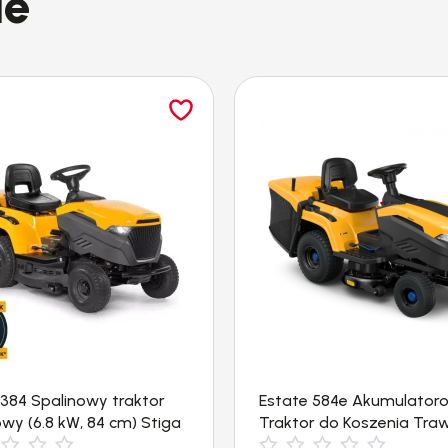
ie
50 cm
230-240 V
500 W
 384 Spalinowy traktor
Estate 584e Akumulator
wy (6.8 kW, 84 cm) Stiga
Traktor do Koszenia Tra
4,1 kg
(84cm, 4000m²) Stiga