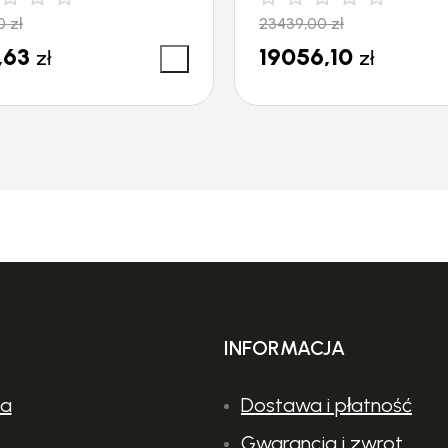
00
zł
23439,00
zł
113 cm
,63
19056,10
zł
zł
29 mm
3200 UM
INFORMACJA
ia
Dostawa i płatność
Gwarancja i zwrot