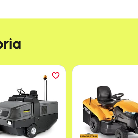
rowo i szlifowane diamentowymi tarczami zapewni
ia zwiększenie zasięgu roboczego, co ułatwia pra
a tnąca
ia​
 laserową i szlifowane tarczami diamentowymi, co 
 obciążenia, co sprawia, że nożyce te doskonale
funkcyjny
możliwia precyzyjną i wygodną pracę podczas prz
co czyni go odpowiednim zarówno dla osób prawo-,
ergonomicznym położeniu.
 włączników
raktyczny, wielofunkcyjny system włączników, który