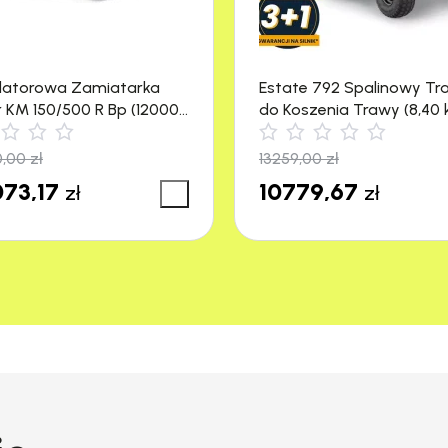
dno dostępnych miejscach, zwiększając wygodę i
latorowa Zamiatarka
Estate 792 Spalinowy Tr
r KM 150/500 R Bp (12000
do Koszenia Trawy (8,40 
emu odłączeniu nożyc od źródła zasilania. Przed
4500 m²) Stiga
 pracy podczas przycinania żywopłotów.
0,00
zł
13259,00
zł
73,17
10779,67
zł
zł