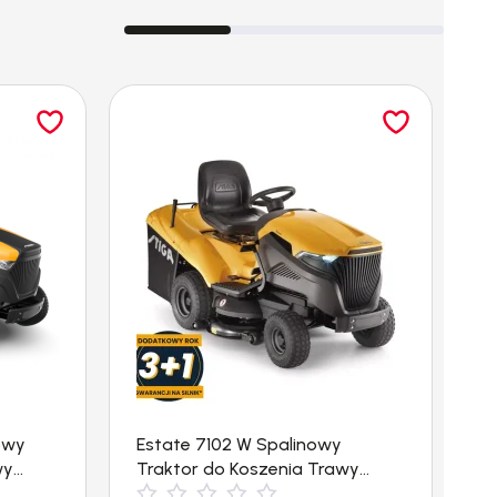
owy
Estate 7102 W Spalinowy
E
wy
Traktor do Koszenia Trawy
d
(102cm, 6000m²) Stiga
5