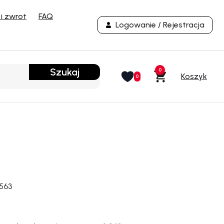
i zwrot
FAQ
Logowanie / Rejestracja
Szukaj
0
0
3563