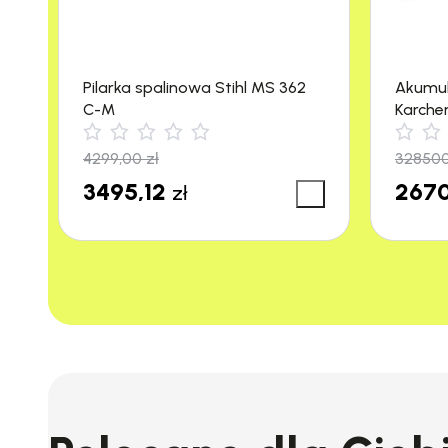
rozwiązanie pozwala na efektywną pracę w tru
Odciążenie kabla
Pilarka spalinowa Stihl MS 362
Akumu
C-M
Karche
System odciążenia kabla zapobiega przypadkow
m²/h)
urządzenia, co minimalizuje ryzyko przerwania
4299,00
zł
32850
3495,12
2670
zł