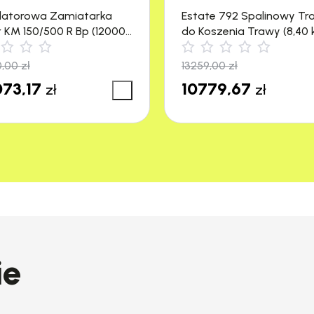
latorowa Zamiatarka
Estate 792 Spalinowy Tr
r KM 150/500 R Bp (12000
do Koszenia Trawy (8,40 
4500 m²) Stiga
0,00
zł
13259,00
zł
73,17
10779,67
zł
zł
ie