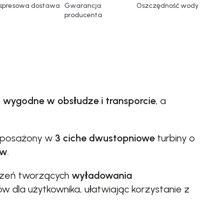
spresowa dostawa
Gwarancja
Oszczędność wody
producenta
e
wygodne w obsłudze i transporcie
, a
yposażony w
3 ciche dwustopniowe
turbiny o
ów
.
zczeń tworzących
wyładowania
w dla użytkownika, ułatwiając korzystanie z