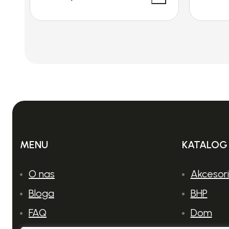
MENU
KATALOG
O nas
Akcesor
Bloga
BHP
FAQ
Dom