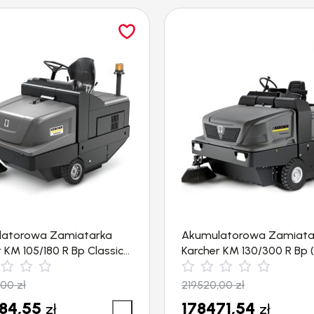
latorowa Zamiatarka
Akumulatorowa Zamiata
 KM 105/180 R Bp Classic
Karcher KM 130/300 R Bp 
m²/h)
m²/h)
,00
zł
219520,00
zł
84,55
178471,54
zł
zł