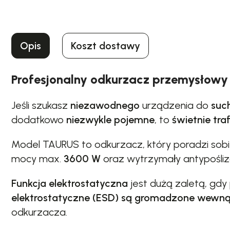
Opis
Koszt dostawy
Profesjonalny odkurzacz przemysłowy
Jeśli szukasz
niezawodnego
urządzenia do
suc
dodatkowo
niezwykle pojemne
, to
świetnie traf
Model TAURUS to odkurzacz, który poradzi sob
mocy max.
3600 W
oraz wytrzymały antypośliz
Funkcja elektrostatyczna
jest dużą zaletą, gdy
elektrostatyczne (ESD) są gromadzone wewnąt
odkurzacza.