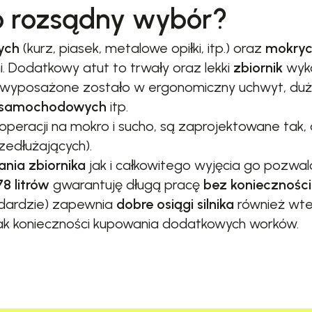
o rozsądny wybór?
ych
(kurz, piasek, metalowe opiłki, itp.) oraz
mokry
. Dodatkowy atut to trwały oraz lekki
zbiornik
wyk
 wyposażone zostało w ergonomiczny uchwyt, duże
 samochodowych
itp.
peracji na mokro i sucho, są zaprojektowane tak, 
zedłużających).
ania zbiornika
jak i całkowitego wyjęcia go pozwal
78 litrów
gwarantuję długą pracę
bez konieczności
andardzie) zapewnia
dobre osiągi silnika
również wte
k konieczności kupowania dodatkowych worków.