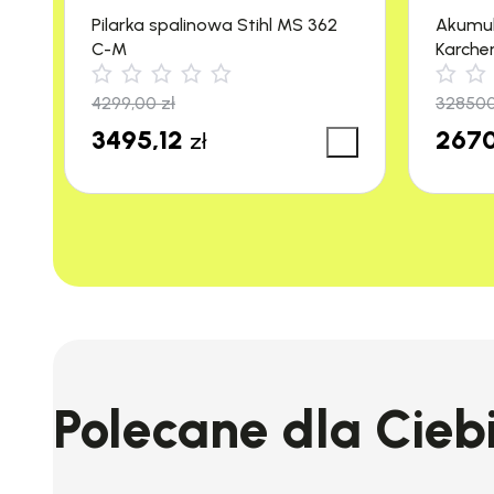
Pilarka spalinowa Stihl MS 362
Akumu
C-M
Karche
m²/h)
4299,00
zł
32850
3495,12
2670
zł
Polecane dla Cieb