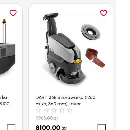
rka
DART 36E Szorowarka (1260
H
(9100
m²/h, 360 mm) Lavor
w
5
9963,00
zł
3
8100,00
3
zł