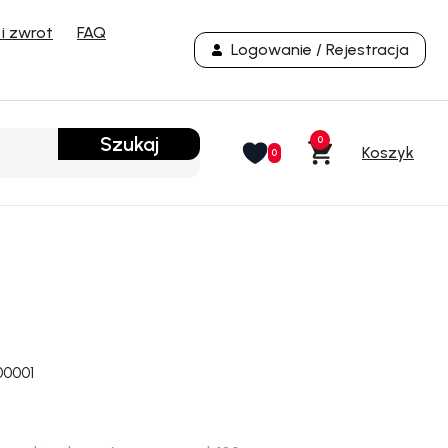
i zwrot
FAQ
Logowanie / Rejestracja
Szukaj
0
0
00001