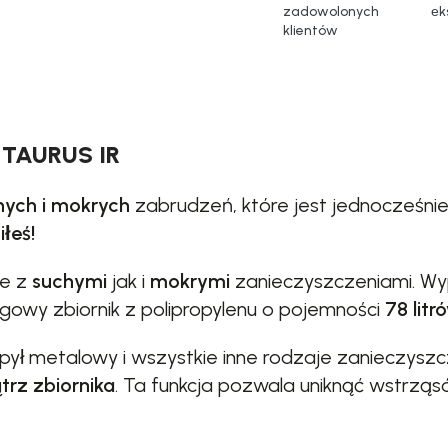
zadowolonych
еk
klientów
 TAURUS IR
hych i mokrych
zabrudzeń, które jest jednocześni
iłeś!
ie z
suchymi
jak i
mokrymi
zanieczyszczeniami. W
gowy zbiornik z polipropylenu o pojemności
78 litr
 pył metalowy i wszystkie inne rodzaje zanieczys
rz zbiornika
. Ta funkcja pozwala uniknąć wstrząsó