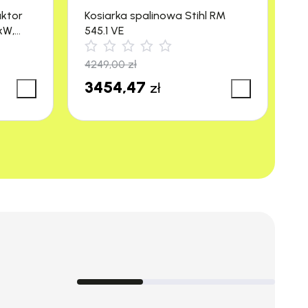
aktor
Kosiarka spalinowa Stihl RM
M
kW,
545.1 VE
R
4249,00
zł
3
3454,47
3
zł