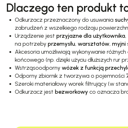
Dlaczego ten produkt t
Odkurzacz przeznaczony do usuwania
such
zabrudzeń z wszelkiego rodzaju powierzchni
Urządzenie jest
przyjazne dla użytkownika
,
na potrzeby
przemysłu
,
warsztatów
,
myjni
Akcesoria umożliwiają wykonywanie różnych o
końcowego (np. dzięki użyciu dłuższych rur pr
Wstrząsoodporny
wózek z funkcją przechyl
Odporny zbiornik z tworzywa o pojemności
Szeroki materiałowy worek filtrujący (w st
Odkurzacz jest
bezworkowy
co oznacza bra