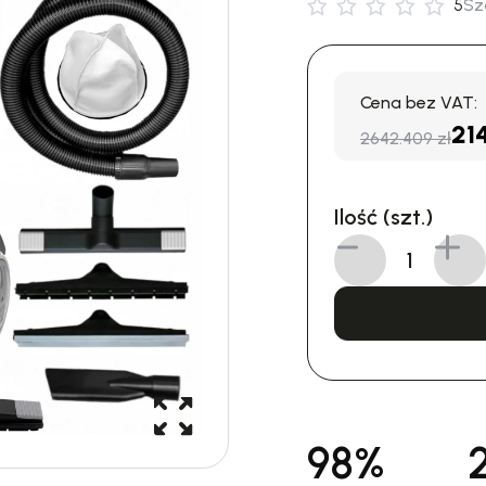
5
Sz
Cena bez VAT:
21
2642.409 zł
Ilość (szt.)
98%