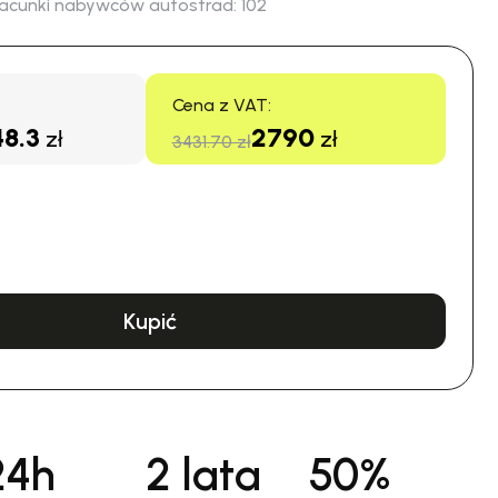
acunki nabywców autostrad:
102
Cena z VAT:
48.3
2790
zł
zł
3431.70 zł
Kupić
24h
2 lata
50%