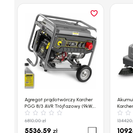
Agregat prądotwórczy Karcher
Akumu
PGG 8/3 AVR Trójfazowy (9kW,
Karcher
12.2KM)
(6300 
6810,00
zł
134420
5536,59
1092
zł