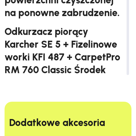
powierzchni czyszczonej
na ponowne zabrudzenie.
Odkurzacz piorący
Karcher SE 5 + Fizelinowe
worki KFI 487 + CarpetPro
RM 760 Classic Środek
czyszczący 10 kg
Odkurzacz piorący SE 5
łączy zaawansowane możliwości
czyszczenia z wygodą użytkowania i wszechstronnością. Jego
elegancka konstrukcja pozwala na
skuteczne usuwanie
Dodatkowe akcesoria​
zanieczyszczeń
z różnych powierzchni tekstylnych, w tym
wykładzin podłogowych, tapicerki, mebli, dywaników,