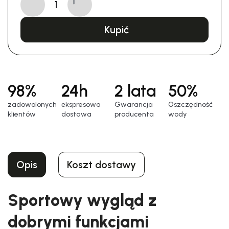
Kupić
98%
24h
2 lata
50%
zadowolonych
еkspresowa
Gwarancja
Oszczędność
klientów
dostawa
producenta
wody
Opis
Koszt dostawy
Sportowy wygląd z
dobrymi funkcjami