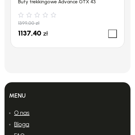
Buty trekkingowe Advance GTX 43
1399,00
zł
1137,40
zł
MENU
O nas
Bloga