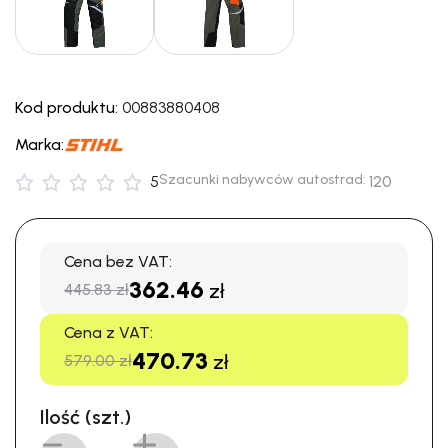
Kod produktu:
00883880408
Marka:
Szacunki nabywców autostrad:
5
120
Cena bez VAT:
362.46
zł
445.83 zł
Cena z VAT:
470.73
zł
579.00 zł
Ilość (szt.)