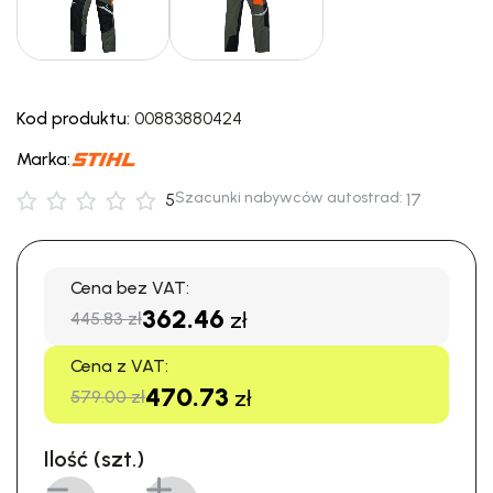
Kod produktu:
00883880424
Marka:
Szacunki nabywców autostrad:
5
17
Cena bez VAT:
362.46
zł
445.83 zł
Cena z VAT:
470.73
zł
579.00 zł
Ilość (szt.)