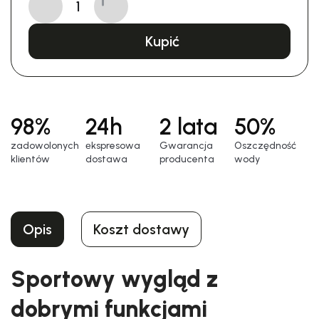
Kupić
98%
24h
2 lata
50%
zadowolonych
еkspresowa
Gwarancja
Oszczędność
klientów
dostawa
producenta
wody
Opis
Koszt dostawy
Sportowy wygląd z
dobrymi funkcjami