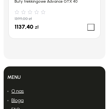
Buty trekkingowe Advance GTX 40
1399,00
zł
1137,40
zł
MENU
O nas
Bloga