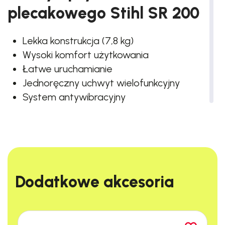
plecakowego Stihl SR 200
Lekka konstrukcja (7,8 kg)
Wysoki komfort użytkowania
Łatwe uruchamianie
Jednoręczny uchwyt wielofunkcyjny
System antywibracyjny
Kompaktowa budowa
Silnik STIHL 2-MIX (27 cm³)
Kratki kierunkowe w komplecie
Praktyczna pokrywka zbiornika
Maksymalny zasięg natrysku poziomo 9
Dodatkowe akcesoria​
m
Przykładowe