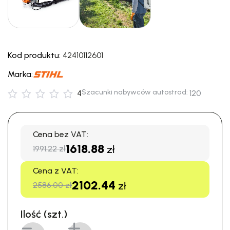
Kod produktu:
42410112601
Marka:
Szacunki nabywców autostrad:
4
120
Cena bez VAT:
1618.88
zł
1991.22 zł
Cena z VAT:
2102.44
zł
2586.00 zł
Ilość (szt.)