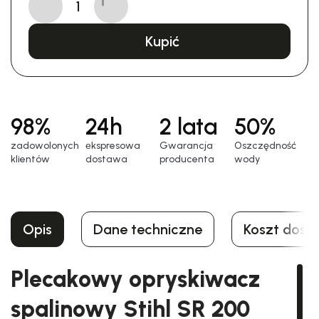
Kupić
98%
24h
2 lata
50%
zadowolonych
еkspresowa
Gwarancja
Oszczędność
klientów
dostawa
producenta
wody
Opis
Dane techniczne
Koszt dost
Plecakowy opryskiwacz
spalinowy Stihl SR 200