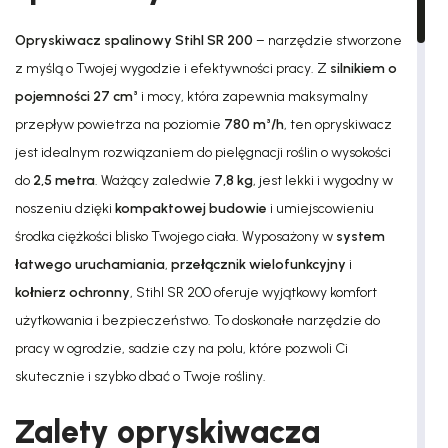
Opryskiwacz spalinowy Stihl SR 200
– narzędzie stworzone
z myślą o Twojej wygodzie i efektywności pracy. Z
silnikiem o
pojemności 27 cm³
i mocy, która zapewnia maksymalny
przepływ powietrza na poziomie
780 m³/h
, ten opryskiwacz
jest idealnym rozwiązaniem do pielęgnacji roślin o wysokości
do
2,5 metra
. Ważący zaledwie
7,8 kg
, jest lekki i wygodny w
noszeniu dzięki
kompaktowej budowie
i umiejscowieniu
środka ciężkości blisko Twojego ciała. Wyposażony w
system
łatwego uruchamiania
,
przełącznik wielofunkcyjny
i
kołnierz ochronny
, Stihl SR 200 oferuje wyjątkowy komfort
użytkowania i bezpieczeństwo. To doskonałe narzędzie do
pracy w ogrodzie, sadzie czy na polu, które pozwoli Ci
skutecznie i szybko dbać o Twoje rośliny.
Zalety opryskiwacza