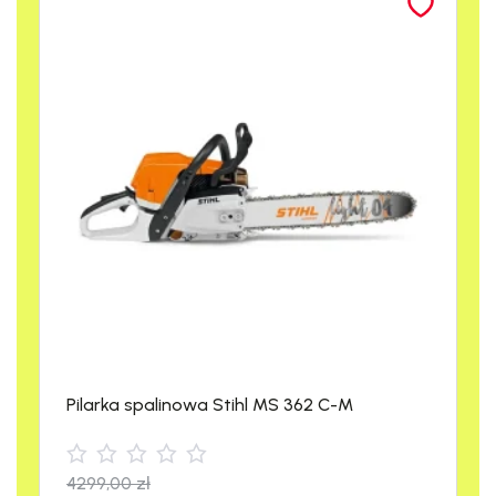
zastosowanie urządzenia
Ogrody przydomowe
Plantacje rolnicze
Szklarnie
Sady owocowe
Tereny zielone w miastach
Najważniejsze cechy
spalinowego
opryskiwacza Stihl SR
200
Pilarka spalinowa Stihl MS 362 C-M
Praktyczna pokrywka zbiornika
4299,00
zł