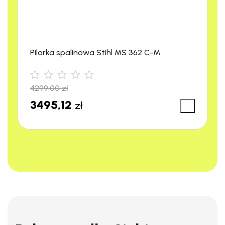
Pilarka spalinowa Stihl MS 362 C-M
4299,00
zł
3495,12
zł