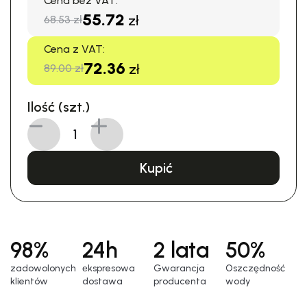
Cena bez VAT:
55.72
zł
68.53 zł
Cena z VAT:
72.36
zł
89.00 zł
Ilość (szt.)
Kupić
98%
24h
2 lata
50%
zadowolonych
еkspresowa
Gwarancja
Oszczędność
klientów
dostawa
producenta
wody