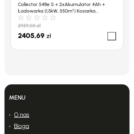
Collector 548e S + 2xAkumulator 4Ah +
Ładowarka (1,5kW, 550m²) Kosiarka
akumulatorowa STIGA
2959,00
zł
2405,69
zł
MENU
O nas
Bloga