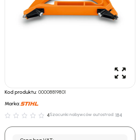
Kod produktu:
00008819801
Marka:
Szacunki nabywców autostrad:
4
184