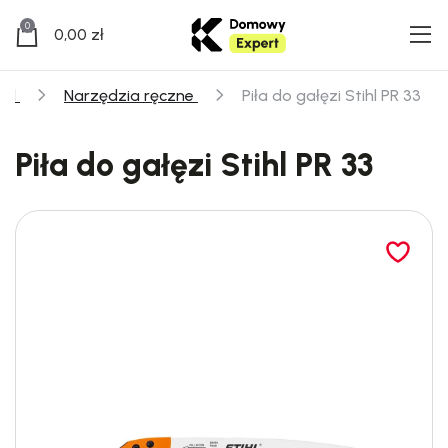
0
0,00
zł
ód
Narzędzia ręczne
Piła do gałęzi Stihl PR 33
Piła do gałęzi Stihl PR 33