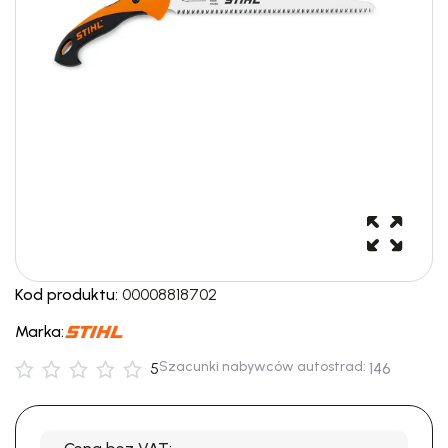
Kod produktu:
00008818702
Marka:
Szacunki nabywców autostrad:
5
146