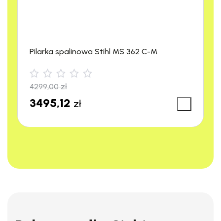
Uchwyt:
Ergonomiczny
Dla osób:
Praworęcznych i
leworęcznych
Pilarka spalinowa Stihl MS 362 C-M
4299,00
zł
3495,12
zł