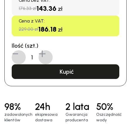
Cena bez VAT:
143.36
zł
176.33 zł
Cena z VAT:
186.18
zł
229.00 zł
Ilość (szt.)
Kupić
98%
24h
2 lata
50%
zadowolonych
еkspresowa
Gwarancja
Oszczędność
klientów
dostawa
producenta
wody