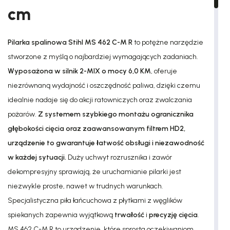
cm
Pilarka spalinowa Stihl MS 462 C-M R
to potężne narzędzie
stworzone z myślą o najbardziej wymagających zadaniach.
Wyposażona w silnik 2-MIX o mocy 6,0 KM
, oferuje
niezrównaną wydajność i oszczędność paliwa, dzięki czemu
idealnie nadaje się do akcji ratowniczych oraz zwalczania
pożarów.
Z systemem szybkiego montażu ogranicznika
głębokości cięcia oraz zaawansowanym filtrem HD2,
urządzenie to gwarantuje łatwość obsługi i niezawodność
w każdej sytuacji.
Duży uchwyt rozrusznika i zawór
dekompresyjny sprawiają, że uruchamianie pilarki jest
niezwykle proste, nawet w trudnych warunkach.
Specjalistyczna piła łańcuchowa z płytkami z węglików
spiekanych zapewnia wyjątkową
trwałość
i
precyzję cięcia
.
MS 462 C-M R to urządzenie, które sprosta oczekiwaniom