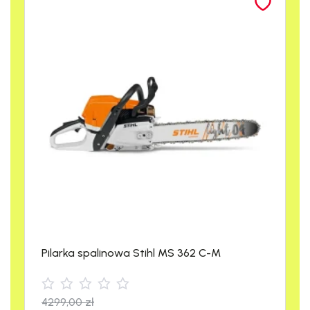
System antywibracyjny STIHL
zapewniający komfortową pracę
Beznarzędziowe zamknięcie zbiornika
oleju i paliwa
Boczny napinacz łańcucha dla łatwego i
bezpiecznego napinania
Zoptymalizowana pokrywa koła
napędowego dla lepszego
odprowadzania wiórów
Ogranicznik głębokości cięcia z
mechanizmem szybkiego mocowania
Najważniejsze cechy
Pilarka spalinowa Stihl MS 362 C-M
pilarki Stihl MS 462 C-M
R
4299,00
zł