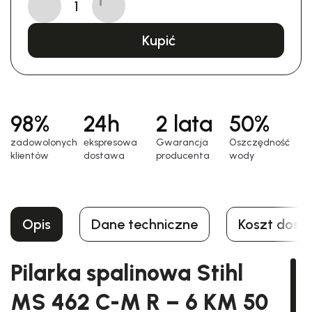
Kupić
98%
24h
2 lata
50%
zadowolonych
еkspresowa
Gwarancja
Oszczędność
klientów
dostawa
producenta
wody
Opis
Dane techniczne
Koszt dost
Pilarka spalinowa Stihl
MS 462 C-M R – 6 KM 50