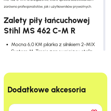
zarówno profesjonalistów, jak i użytkowników prywatnych.
Zalety piły łańcuchowej
Stihl MS 462 C-M R
Mocna 6,0 KM pilarka z silnikiem 2-MIX
System M-Tronic zapewniający stałą
optymalną moc silnika
Filtr HD2 o bardzo wysokiej skuteczności
filtrowania
Duży uchwyt rozrusznika i zawór
dekompresyjny dla łatwego
Dodatkowe akcesoria​
uruchamiania
Specjalistyczna piła łańcuchowa z
płytkami z węglików spiekanych