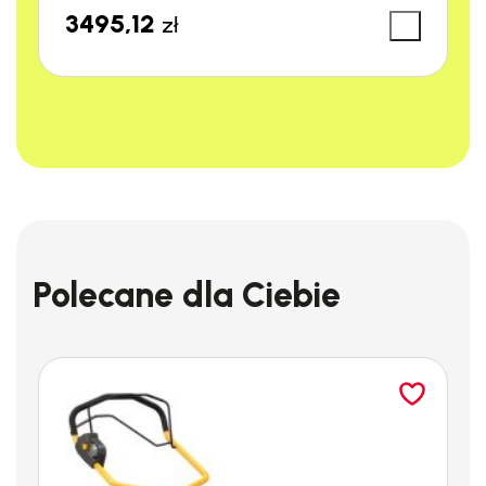
3495,12
zł
STIHL M-Tronic
Najwyższa wydajność od pierwszego uruchomienia.
System STIHL M-Tronic zapewnia optymalne sterowanie
silnikiem, automatycznie regulując moment zapłonu i
dozowanie paliwa, dostosowując się do warunków takich jak
temperatura, wysokość nad poziomem morza i jakość paliwa.
To sprawia, że pilarka jest zawsze gotowa do działania na
najwyższych obrotach.
Polecane dla Ciebie
Ręczna dekompresja
Łatwe uruchamianie przy minimalnym wysiłku.
Zawór
dekompresyjny pozwala na uwolnienie części sprężonej
mieszanki z cylindra podczas rozruchu, co chroni układ
rozruchowy i wymaga mniej siły do uruchomienia pilarki.