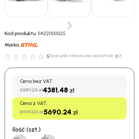
Kod produktu:
11422000025
Marka:
Szacunki nabywców autostrad:
5
187
Cena bez VAT:
4381.48
zł
5389.23 zł
Cena z VAT:
5690.24
zł
6999.00 zł
Ilość (szt.)