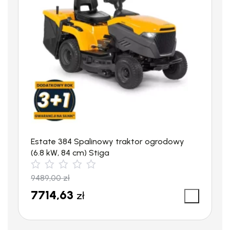
Napięcie
230 V
znamionowe
Pobór mocy
0,5 kW
Ciężar:
3,9 kg
Długość
154 cm
całkowita
Estate 384 Spalinowy traktor ogrodowy
(6.8 kW, 84 cm) Stiga
Średnica
350 mm
9489,00
zł
krawędzi tnącej
7714,63
zł
Standardowe
AutoCut C6-2
narzędzia