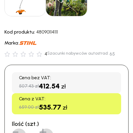
Kod produktu:
48090114111
Marka:
Szacunki nabywców autostrad:
4
65
Cena bez VAT:
412.54
zł
507.43 zł
Cena z VAT:
535.77
zł
659.00 zł
Ilość (szt.)