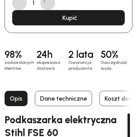
Kupić
98%
24h
2 lata
50%
zadowolonych
еkspresowa
Gwarancja
Oszczędność
klientów
dostawa
producenta
wody
Opis
Dane techniczne
Koszt dost
Podkaszarka elektryczna
Stihl FSE 60