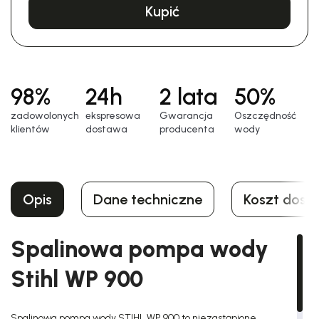
Kupić
98%
24h
2 lata
50%
zadowolonych
еkspresowa
Gwarancja
Oszczędność
klientów
dostawa
producenta
wody
Opis
Dane techniczne
Koszt dost
Spalinowa pompa wody
Stihl WP 900
Spalinowa pompa wody STIHL WP 900 to niezastąpione