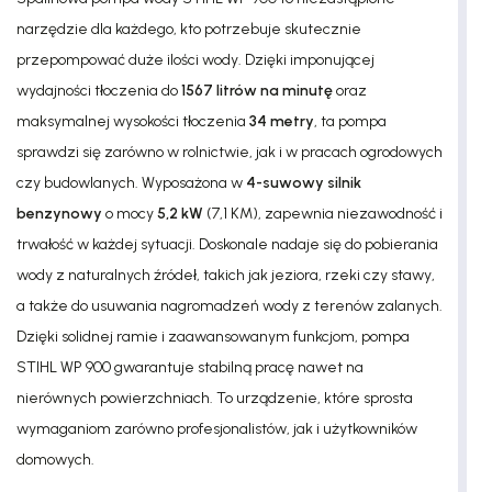
narzędzie dla każdego, kto potrzebuje skutecznie
przepompować duże ilości wody. Dzięki imponującej
wydajności tłoczenia do
1567 litrów na minutę
oraz
maksymalnej wysokości tłoczenia
34 metry
, ta pompa
sprawdzi się zarówno w rolnictwie, jak i w pracach ogrodowych
czy budowlanych. Wyposażona w
4-suwowy silnik
benzynowy
o mocy
5,2 kW
(7,1 KM), zapewnia niezawodność i
trwałość w każdej sytuacji. Doskonale nadaje się do pobierania
wody z naturalnych źródeł, takich jak jeziora, rzeki czy stawy,
a także do usuwania nagromadzeń wody z terenów zalanych.
Dzięki solidnej ramie i zaawansowanym funkcjom, pompa
STIHL WP 900 gwarantuje stabilną pracę nawet na
nierównych powierzchniach. To urządzenie, które sprosta
wymaganiom zarówno profesjonalistów, jak i użytkowników
domowych.