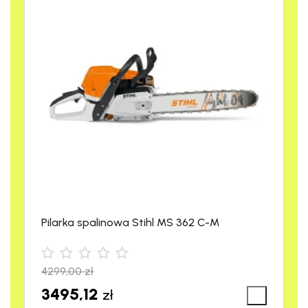
wyłączanie silnika przy niskim poziomie
oleju
Filtr zabezpieczający: chroni przed
cząstkami do 6 mm
Maksymalna wysokość zasysania: 6,5 m
Duża pojemność zbiornika: 4 l
Kompaktowa i wytrzymała konstrukcja:
ułatwiająca transport i użytkowanie
Najważniejsze cechy
pompy Stihl WP 900
Pilarka spalinowa Stihl MS 362 C-M
Czujnik poziomu oleju
Nasza pompa wody STIHL WP 900 jest wyposażona w
czujnik
4299,00
zł
poziomu oleju
, który automatycznie wyłącza silnik, gdy
3495,12
zł
poziom oleju spada poniżej bezpiecznego minimum. Dzięki