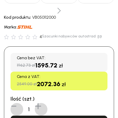
Kod produktu:
VB050112000
Marka:
Szacunki nabywców autostrad:
4
59
Cena bez VAT:
1595.72
zł
1962.73 zł
Cena z VAT:
2072.36
zł
2549.00 zł
Ilość (szt.)