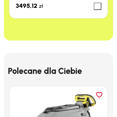
sprawności silnik bezszczotkowy umożliwia energooszczędną
3495,12
zł
pracę. Ponadto silnik ten charakteryzuje się długą
żywotnością. To narzędzie spełnia wszystkie wymagania
profesjonalistów, oferując najwyższą jakość i niezawodność.
Blokada
Blokada umożliwiająca łatwą wymianę tarczy tnącej. To
narzędzie spełnia wszystkie wymagania profesjonalistów,
oferując najwyższą jakość i niezawodność.
Polecane dla Ciebie
Ergonomiczny uchwyt
Precyzyjne prowadzenie. Ergonomiczny uchwyt zapewnia
pewne trzymanie urządzenia w dłoni nawet w przypadku
najtwardszych skał i umożliwia precyzyjne cięcie.
Zakrzywiony uchwyt zapewnia optymalną pozycję chwytu i
najwyższy komfort pracy. To narzędzie spełnia wszystkie