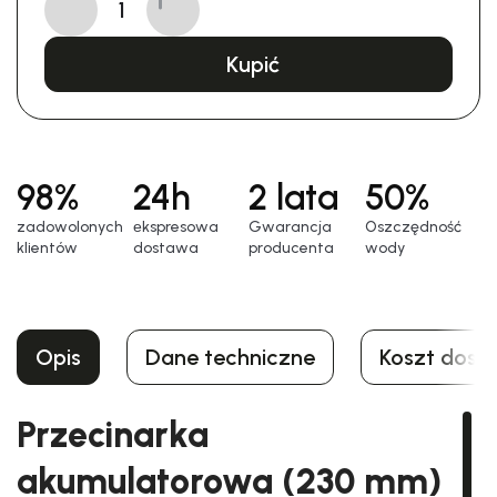
Kupić
98%
24h
2 lata
50%
zadowolonych
еkspresowa
Gwarancja
Oszczędność
klientów
dostawa
producenta
wody
Opis
Dane techniczne
Koszt dost
Przecinarka
akumulatorowa (230 mm)