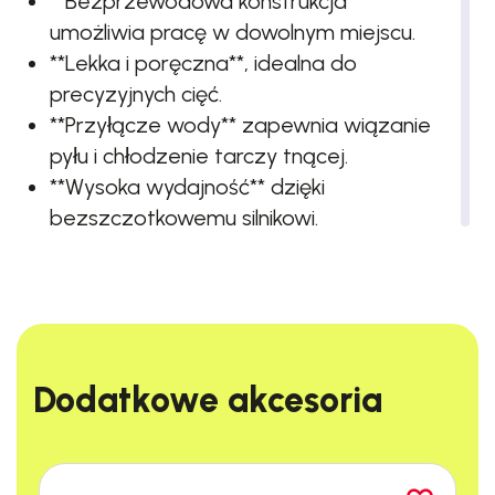
**Bezprzewodowa konstrukcja**
umożliwia pracę w dowolnym miejscu.
**Lekka i poręczna**, idealna do
precyzyjnych cięć.
**Przyłącze wody** zapewnia wiązanie
pyłu i chłodzenie tarczy tnącej.
**Wysoka wydajność** dzięki
bezszczotkowemu silnikowi.
**Ergonomiczny uchwyt** dla
maksymalnego komfortu pracy.
Przyłącze wody
Zapewnia wiązanie pyłu i chłodzenie. Podczas pracy z
Dodatkowe akcesoria​
wykorzystaniem urządzenia zapewniony jest stały dopływ
wody do płukania tarczy tnącej. Służy ona do wiązania pyłu i
chłodzenia cięcia. Dzięki przyłączu wody bezpośrednio do