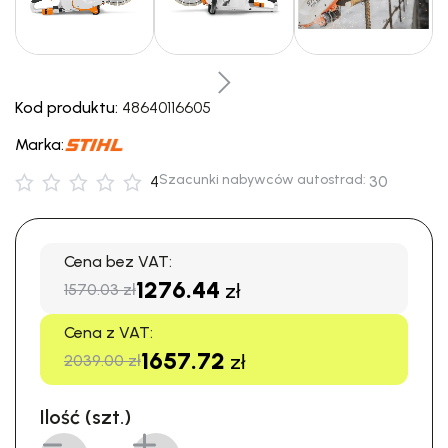
Kod produktu:
48640116605
Marka:
Szacunki nabywców autostrad:
4
30
Cena bez VAT:
1276.44
zł
1570.03 zł
Cena z VAT:
1657.72
zł
2039.00 zł
Ilość (szt.)