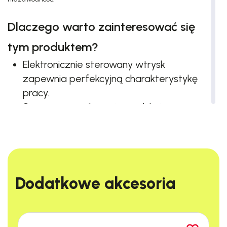
Dlaczego warto zainteresować się
tym produktem?
Elektronicznie sterowany wtrysk
zapewnia perfekcyjną charakterystykę
pracy.
System antywibracyjny redukuje
drgania, umożliwiając precyzyjne
prowadzenie.
Łatwe uruchamianie dzięki tylko jednej
pozycji startowej i zaworowi
dekompresyjnemu.
Dodatkowe akcesoria​
Wysoka wydajność przy kompaktowej
konstrukcji.
Minimalne zużycie paliwa i niskie emisje