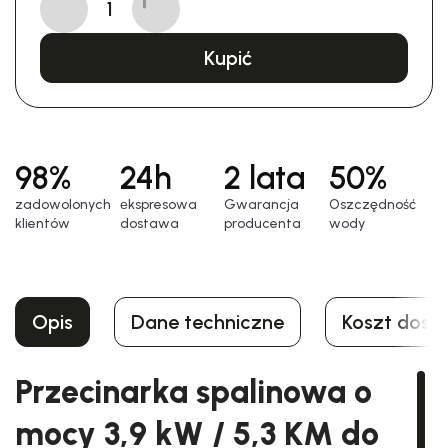
Kupić
98%
24h
2 lata
50%
zadowolonych
еkspresowa
Gwarancja
Oszczędność
klientów
dostawa
producenta
wody
Opis
Dane techniczne
Koszt dost
Przecinarka spalinowa o
mocy 3,9 kW / 5,3 KM do