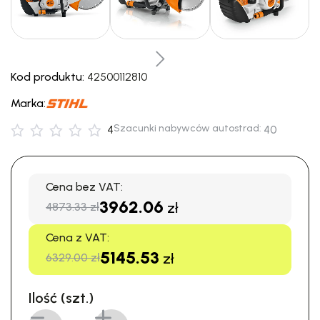
Kod produktu:
42500112810
Marka:
Szacunki nabywców autostrad:
4
40
Cena bez VAT:
3962.06
zł
4873.33 zł
Cena z VAT:
5145.53
zł
6329.00 zł
Ilość (szt.)