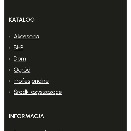
KATALOG
Akcesoria
BHP
Bezprzewodowa praca
Dom
Ogród
Doskonała mobilność.
Profesjonalne
Środki czyszczące
SPECYFIKACJA SGG 1 KARCHER
Poziom ciśnienia
70
INFORMACJA
akustycznego
(dB(A))