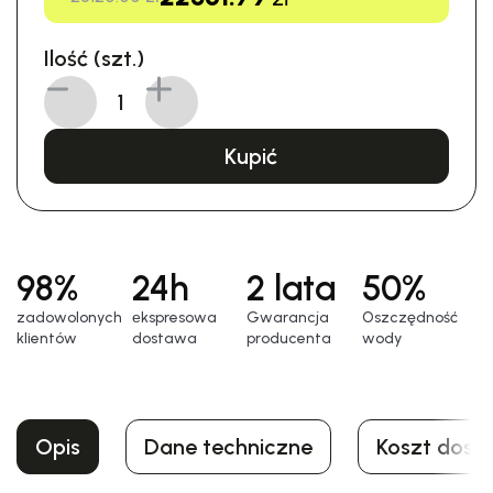
Ilość (szt.)
Kupić
98%
24h
2 lata
50%
zadowolonych
еkspresowa
Gwarancja
Oszczędność
klientów
dostawa
producenta
wody
Opis
Dane techniczne
Koszt dost