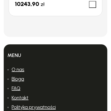
10243,90
zł
Pojemna i wytrzymała bateria litowo-jonowa
Pozwala na pracę nawet do 8 godzin dziennie.
MENU
O nas
Bloga
FAQ
Kontakt
Polityka prywatności