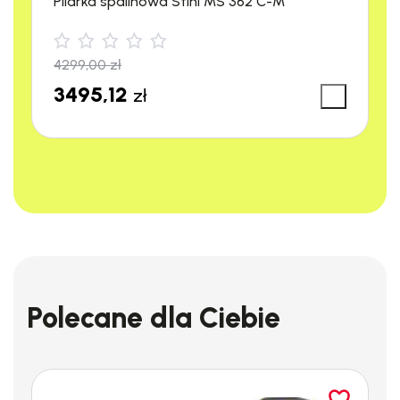
Pilarka spalinowa Stihl MS 362 C-M
nawet przez 8 godzin dziennie. SGG 1 jest bezpieczny w
użyciu na kamieniu, betonie, asfalcie, a także na chodnikach.
4299,00
zł
3495,12
zł
Polecane dla Ciebie