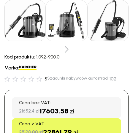
Kod produktu:
1.092-900.0
Marka:
Szacunki nabywców autostrad:
5
102
Cena bez VAT:
17603.58
zł
21652.4 zł
Cena z VAT:
22861.79
zł
28120.00 zł