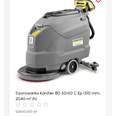
Biodegradowalny środek czyszczący pochodzenia roślinnego
Przyjazne środowisku i bezpieczne dla operatora. Usuwa
zaschnięte gumy do żucia.
Szorowarka Karcher BD 50/60 C Ep (510 mm,
2040 m²/h)
12600,00
zł