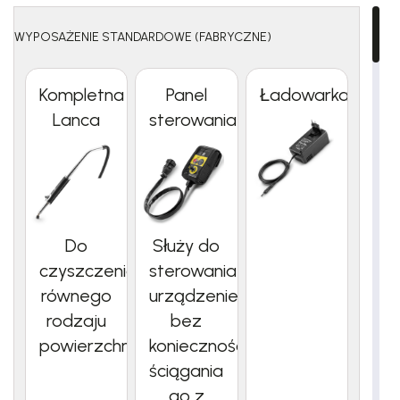
WYPOSAŻENIE STANDARDOWE (FABRYCZNE)
Kompletna
Panel
Ładowarka
Lanca
sterowania
Do
Służy do
czyszczenia
sterowania
równego
urządzeniem
rodzaju
bez
powierzchni.
konieczności
ściągania
go z