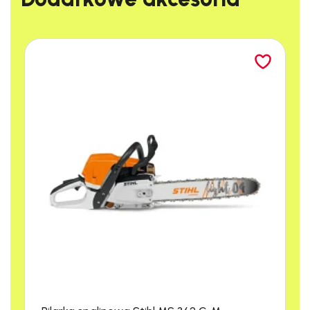
Zaschnięta guma do żucia jest problemem w masowo
uczęszczanych miejscach takich jak dworce, centra
handlowe, kina czy hotele.
Urządzenie SGG 1 zasilane bateryjnie usuwa zaschniętą
gumę w ciągu kilku sekund. Jest to możliwe dzięki kombinacji
pary wodnej i biodegradowalnego środka czyszczącego
pochodzenia roślinnego.
Duża pojemność barterii litowo-jonowej oraz niewielka waga
urządzenia (w formie plecaka) pozwala na komfortową pracę