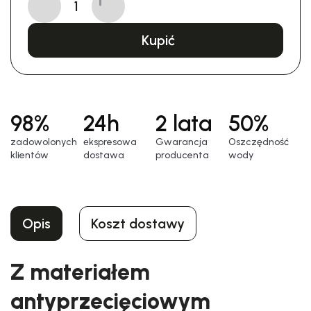
Kupić
98%
24h
2 lata
50%
zadowolonych
еkspresowa
Gwarancja
Oszczędność
klientów
dostawa
producenta
wody
Opis
Koszt dostawy
Z materiałem
antyprzecięciowym