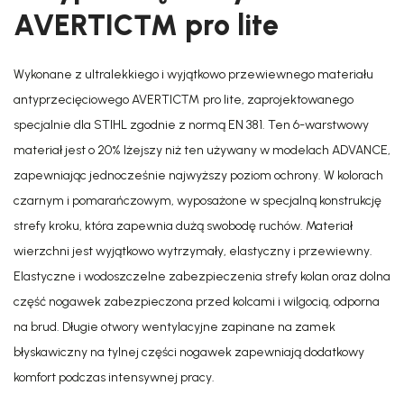
AVERTIC™ pro lite
Wykonane z ultralekkiego i wyjątkowo przewiewnego materiału
antyprzecięciowego AVERTIC™ pro lite, zaprojektowanego
specjalnie dla STIHL zgodnie z normą EN 381. Ten 6-warstwowy
materiał jest o 20% lżejszy niż ten używany w modelach ADVANCE,
zapewniając jednocześnie najwyższy poziom ochrony. W kolorach
czarnym i pomarańczowym, wyposażone w specjalną konstrukcję
strefy kroku, która zapewnia dużą swobodę ruchów. Materiał
wierzchni jest wyjątkowo wytrzymały, elastyczny i przewiewny.
Elastyczne i wodoszczelne zabezpieczenia strefy kolan oraz dolna
część nogawek zabezpieczona przed kolcami i wilgocią, odporna
na brud. Długie otwory wentylacyjne zapinane na zamek
błyskawiczny na tylnej części nogawek zapewniają dodatkowy
komfort podczas intensywnej pracy.