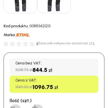
Kod produktu:
00883421213
Marka:
Szacunki nabywców autostrad:
5
173
Cena bez VAT:
844.5
zł
1038.73 zł
Cena z VAT:
1096.75
zł
1349.00 zł
Ilość (szt.)