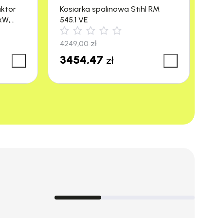
aktor
Kosiarka spalinowa Stihl RM
M
kW,
545.1 VE
R
4249,00
zł
3
3454,47
3
zł