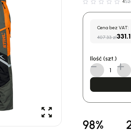
4
Sz
Cena bez VAT:
331.
407.33 zł
Ilość (szt.)
98%