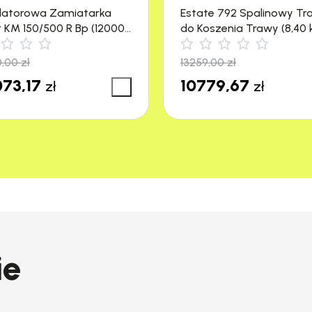
latorowa Zamiatarka
Estate 792 Spalinowy Tr
r KM 150/500 R Bp (12000
do Koszenia Trawy (8,40 
4500 m²) Stiga
0,00
zł
13259,00
zł
73,17
10779,67
zł
zł
ie