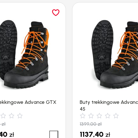
rekkingowe Advance GTX
Buty trekkingowe Advan
45
0
zł
1399,00
zł
,40
1137,40
zł
zł