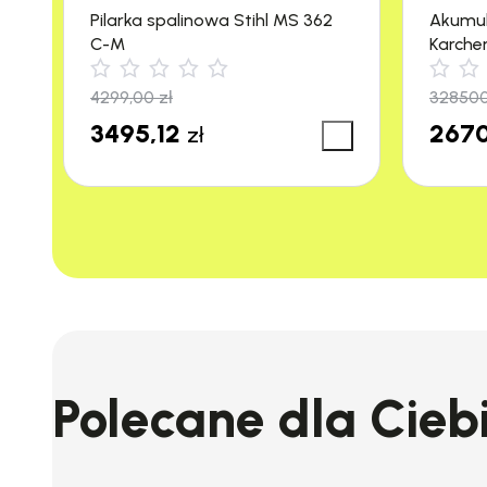
Pilarka spalinowa Stihl MS 362
Akumu
C-M
Karche
m²/h)
4299,00
zł
32850
3495,12
2670
zł
Polecane dla Cieb