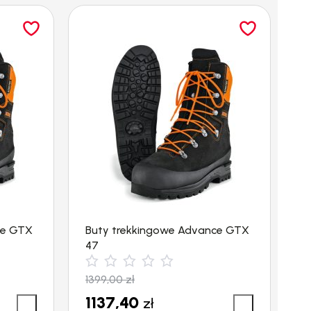
ce GTX
Buty trekkingowe Advance GTX
B
47
4
1399,00
zł
1
1137,40
1
zł