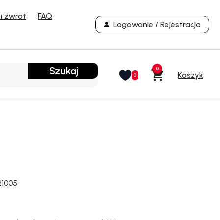
i zwrot
FAQ
Logowanie / Rejestracja
Szukaj
0
0
21005