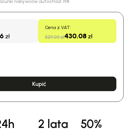
acunki nabywców autostrad:
198
Cena z VAT:
16
430.08
zł
zł
529.00 zł
Kupić
24h
2 lata
50%