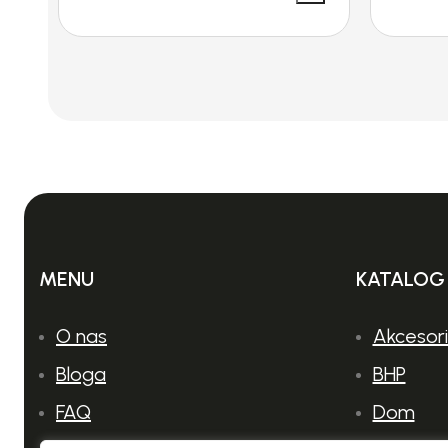
MENU
KATALOG
O nas
Akcesor
Bloga
BHP
FAQ
Dom