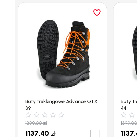
Buty trekkingowe Advance GTX
Buty t
39
44
1399,00
zł
1399,0
1137,40
1137
zł