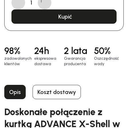
Kupić
98%
24h
2 lata
50%
zadowolonych
еkspresowa
Gwarancja
Oszczędność
klientów
dostawa
producenta
wody
Opis
Koszt dostawy
Doskonałe połączenie z
kurtką ADVANCE X-Shell w