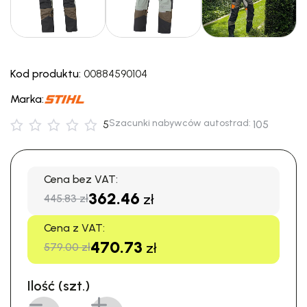
Kod produktu:
00884590104
Marka:
Szacunki nabywców autostrad:
5
105
Cena bez VAT:
362.46
zł
445.83 zł
Cena z VAT:
470.73
zł
579.00 zł
Ilość (szt.)