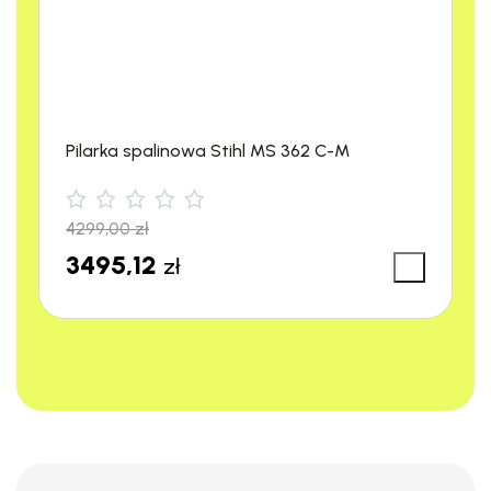
Pilarka spalinowa Stihl MS 362 C-M
4299,00
zł
3495,12
zł