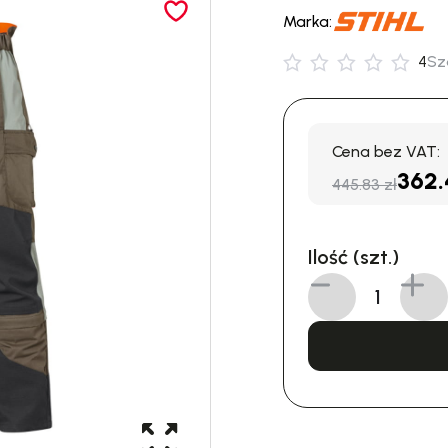
Marka:
4
Sz
Cena bez VAT:
362.
445.83 zł
Ilość (szt.)