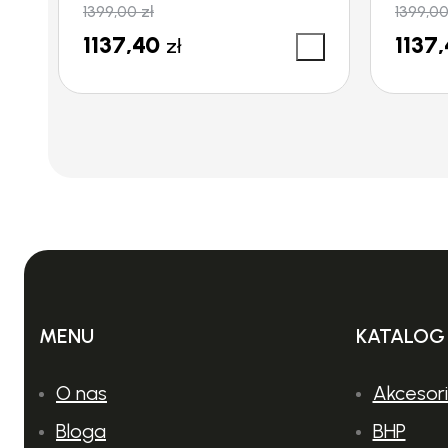
1399,00
zł
1399,0
1137,40
1137
zł
MENU
KATALOG
O nas
Akcesor
Bloga
BHP