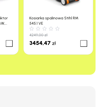
aktor
Kosiarka spalinowa Stihl RM
M
kW,
545.1 VE
R
4249,00
zł
3
3454,47
3
zł