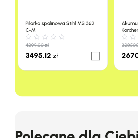
Pilarka spalinowa Stihl MS 362
Akumu
C-M
Karche
m²/h)
4299,00
zł
32850
3495,12
2670
zł
Polecane dla Cieb