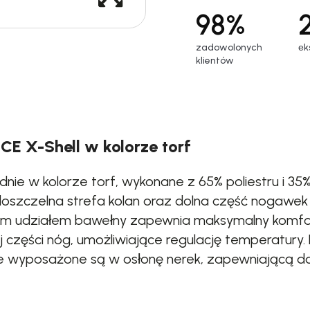
98%
zadowolonych
еk
klientów
E X-Shell w kolorze torf
nie w kolorze torf, wykonane z 65% poliestru i 3
zczelna strefa kolan oraz dolna część nogawek 
żym udziałem bawełny zapewnia maksymalny komfor
 części nóg, umożliwiające regulację temperatury.
ie wyposażone są w osłonę nerek, zapewniającą d