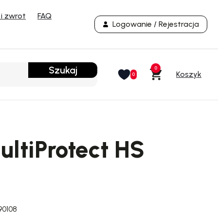
i zwrot
FAQ
Logowanie / Rejestracja
Szukaj
0
0
ltiProtect HS
90108