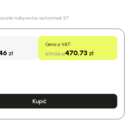
acunki nabywców autostrad:
117
Cena z VAT:
46
470.73
zł
zł
579.00 zł
Kupić