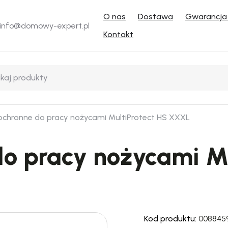
O nas
Dostawa
Gwarancja 
info@domowy-expert.pl
Kontakt
ochronne do pracy nożycami MultiProtect HS XXXL
o pracy nożycami Mu
Kod produktu:
008845