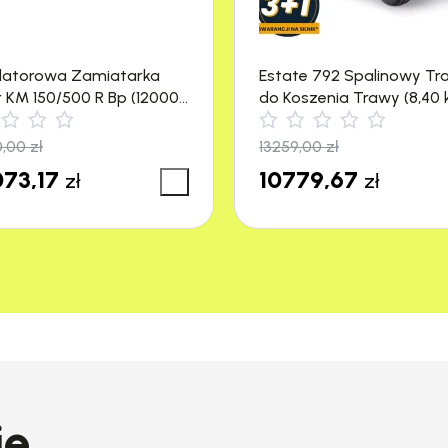
latorowa Zamiatarka
Estate 792 Spalinowy Tr
r KM 150/500 R Bp (12000
do Koszenia Trawy (8,40 
4500 m²) Stiga
0,00
zł
13259,00
zł
73,17
10779,67
zł
zł
ie