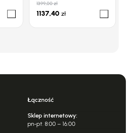
1399,00
zł
1
1137,40
1
zł
Łączność
Sklep internetowy:
pn-pt. 8:00 – 16:00