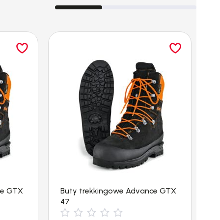
ce GTX
Buty trekkingowe Advance GTX
B
47
4