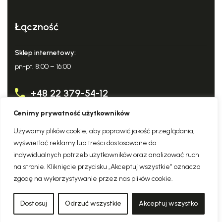
Łączność
Sklep internetowy:
pn-pt. 8:00 – 16:00
+48 22 379-54-12
Cenimy prywatność użytkowników
info@domowy-expert.pl
Używamy plików cookie, aby poprawić jakość przeglądania,
wyświetlać reklamy lub treści dostosowane do
indywidualnych potrzeb użytkowników oraz analizować ruch
na stronie. Kliknięcie przycisku „Akceptuj wszystkie” oznacza
Copyright © 2026
Domowy Expert Sp. z o.o.
. Szeroki
zgodę na wykorzystywanie przez nas plików cookie.
wybór urządzeń renomowanych marek
Polityka prywatności
☉
Polityka zwrotów
☉
Regulamin sklepu
☉
Dostosuj
Odrzuć wszystkie
Akceptuj wszystko
Polityka plików cookies