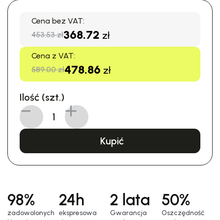
Cena bez VAT:
368.72
zł
453.53 zł
Cena z VAT:
478.86
zł
589.00 zł
Ilość (szt.)
Kupić
98%
24h
2 lata
50%
zadowolonych
еkspresowa
Gwarancja
Oszczędność