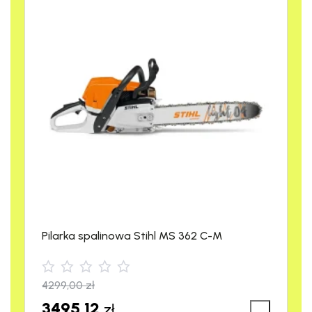
Pilarka spalinowa Stihl MS 362 C-M
4299,00
zł
3495,12
zł