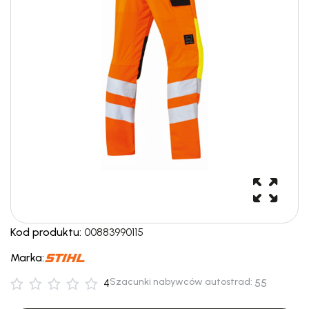
Kod produktu:
00883990115
Marka:
Szacunki nabywców autostrad:
4
55