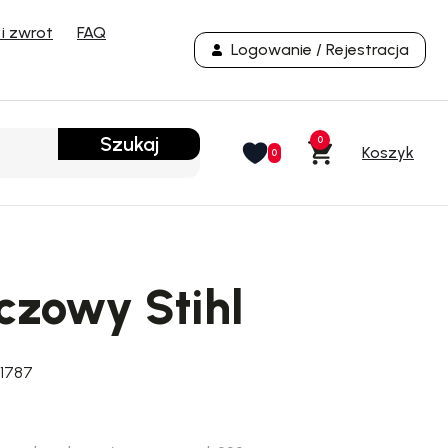
i zwrot
FAQ
Logowanie / Rejestracja
Szukaj
0
0
zowy Stihl
1787