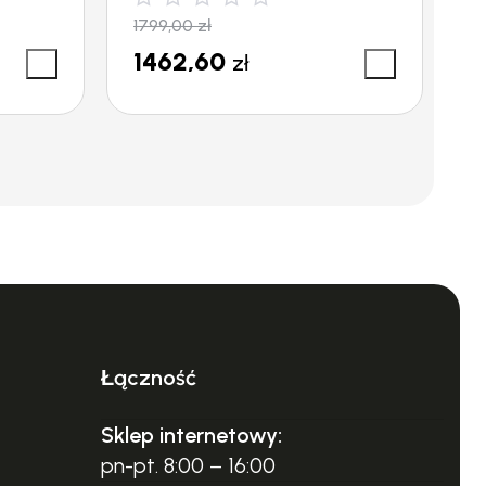
1799,00
zł
1
1462,60
zł
Łączność
Sklep internetowy:
pn-pt. 8:00 – 16:00