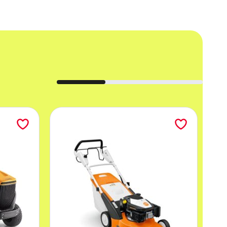
y
a
ów, duża zdolność krycia,