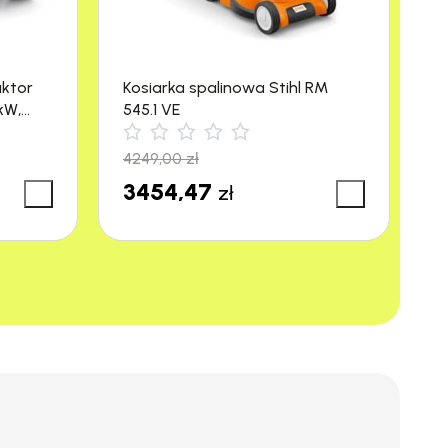
aktor
Kosiarka spalinowa Stihl RM
M
kW,
545.1 VE
R
4249,00
zł
3
3454,47
3
zł