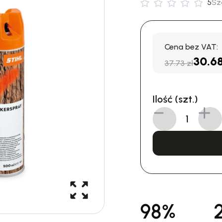
5
Sz
Cena bez VAT:
30.6
37.73 zł
Ilość (szt.)
98%