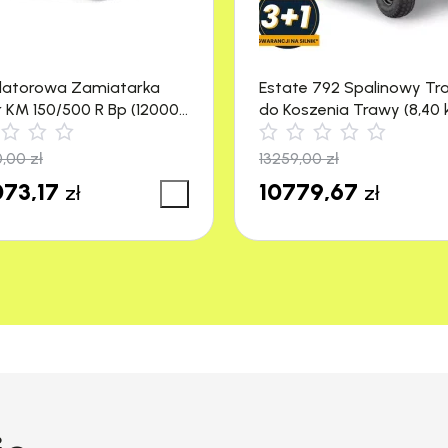
latorowa Zamiatarka
Estate 792 Spalinowy Tr
r KM 150/500 R Bp (12000
do Koszenia Trawy (8,40 
4500 m²) Stiga
0,00
zł
13259,00
zł
73,17
10779,67
zł
zł