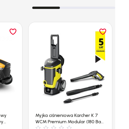
owy
Myjka ciśnieniowa Karcher K 7
M
wy
WCM Premium Modular (180 Bar,
2
3000 W)