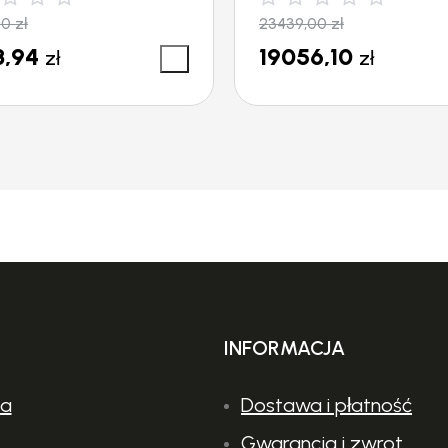
00
zł
23439,00
zł
8,94
19056,10
zł
zł
INFORMACJA
ia
Dostawa i płatność
Gwarancja i zwrot