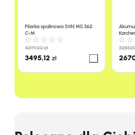
Pilarka spalinowa Stihl MS 362
Akumu
C-M
Karche
m²/h)
4299,00
zł
32850
3495,12
2670
zł