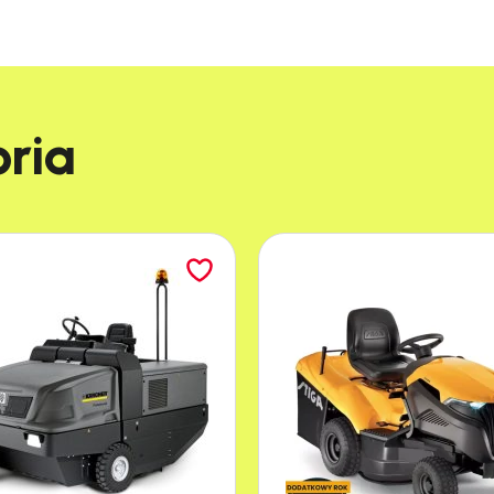
Pomarańczowy
Mrozoodporny, ekologiczn
ia​
100%
Trwałe znakowanie drewn
Intensywne kolory pigment
bezzapachowy