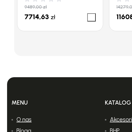
9489,00
zł
14279,
7714,63
1160
zł
MENU
KATALOG
O nas
Akcesor
Bloga
BHP