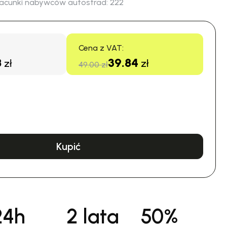
acunki nabywców autostrad:
222
Cena z VAT:
8
39.84
zł
zł
49.00 zł
Kupić
24h
2 lata
50%