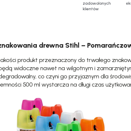
zadowolonych
еk
klientów
 znakowania drewna Stihl – Pomarańczo
 jakości produkt przeznaczony do trwałego znako
i będą widoczne nawet na wilgotnym i zamarznięty
iodegradowalny, co czyni go przyjaznym dla środow
jemności 500 ml wystarcza na długi czas użytkowan