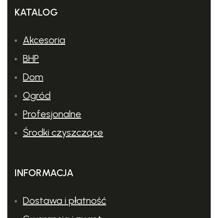
KATALOG
Akcesoria
BHP
Dom
Ogród
Profesjonalne
Środki czyszczące
INFORMACJA
Gwarancja 3 lata na
Dostawa i płatność
urządzenia STIGA –