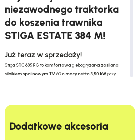
niezawodnego traktorka
do koszenia trawnika
STIGA ESTATE 384 M!
Już teraz w sprzedaży!
Stiga SRC 685 RG to
komfortowa
glebogryzarka
zasilana
silnikiem spalinowym
TM 60
o mocy netto 3,50 kW
przy
3300 obr./min.
Urządzenie zostało wyposażone w
2 biegi do
przodu i 1 do tyłu
, dzięki czemu zwiększy to
komfort
pracy
przy glebie.
SPECYFIKACJA
Dodatkowe akcesoria​
TECHNICZNA SRC 685 RG