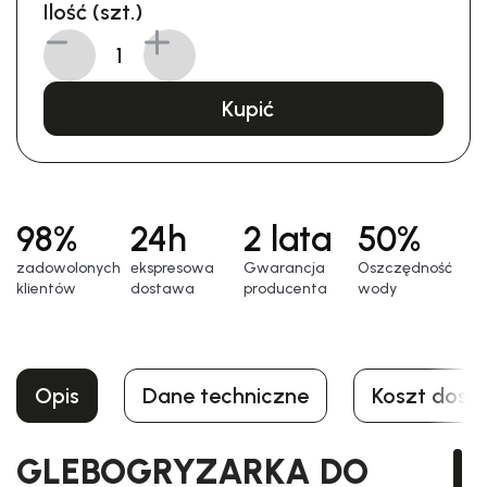
Ilość (szt.)
Kupić
98%
24h
2 lata
50%
zadowolonych
еkspresowa
Gwarancja
Oszczędność
klientów
dostawa
producenta
wody
Opis
Dane techniczne
Koszt dost
GLEBOGRYZARKA DO