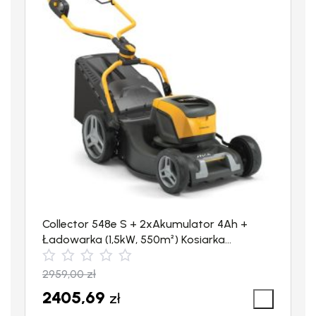
cm³
i
mocy znamionowej 3,50 kW
przy 3300 obr./min.
Collector 548e S + 2xAkumulator 4Ah +
Ładowarka (1,5kW, 550m²) Kosiarka
akumulatorowa STIGA
2959,00
zł
2405,69
zł