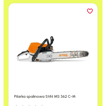
Producent:
Stiga
Kod produktu:
213851142/ST1
Moc silnika (kW):
3,50
Przekładnia:
Olejowa przekładnia
ślimakowa
Prędkość obr. silnika (obr./min):
3300
Liczba biegów:
2 przód, 1 tył
Głębokość robocza (cm):
15
Liczba noży:
(2+1)*2
Szerokość robocza (cm):
85
Waga (kg):
62,50
Pilarka spalinowa Stihl MS 362 C-M