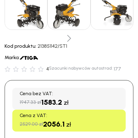
Kod produktu:
213851142/ST1
Marka:
Szacunki nabywców autostrad:
4
177
Cena bez VAT:
1583.2
zł
1947.33 zł
Cena z VAT:
2056.1
zł
2529.00 zł