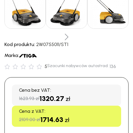
Kod produktu:
2W0755011/ST1
Marka:
Szacunki nabywców autostrad:
5
136
Cena bez VAT:
1320.27
zł
1623.93 zł
Cena z VAT:
1714.63
zł
2109.00 zł