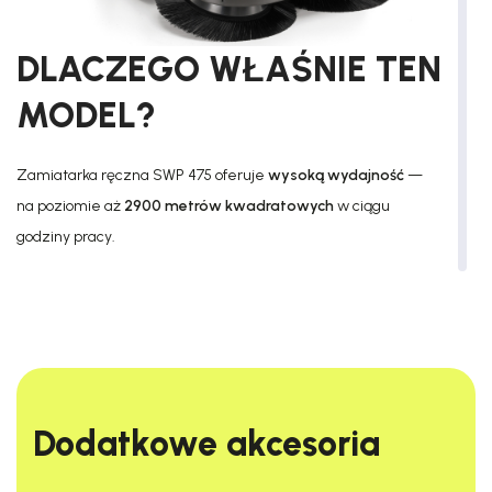
DLACZEGO WŁAŚNIE TEN
MODEL?
Zamiatarka ręczna SWP 475 oferuje
wysoką wydajność
—
na poziomie aż
2900 metrów kwadratowych
w ciągu
godziny pracy.
Maszyna ta jest rozwiązaniem
gwarantującym prostą
obsługę
oraz
wygodę użytkowania
.
Co ważne,
napęd zamiatarki został oparty na rozwiązaniu
bezpaskowym
.
Dodatkowe akcesoria​
Dodatkowo zamiatarka jest
lekka
,
ergonomiczna
i zajmuje
mało miejsca
dzięki funkcji przechowywania jej w pionie.