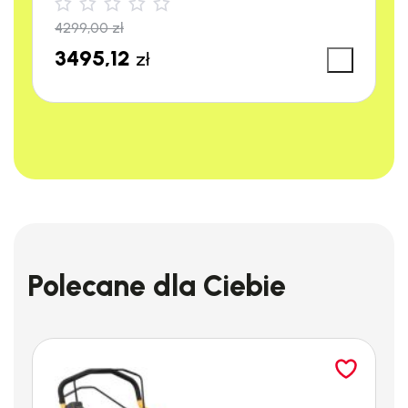
4299,00
zł
3495,12
zł
Polecane dla Ciebie
POJEMNY KOSZ
Narzędzie zostało wyposażone w
duży zbiornik
na zebrane
zanieczyszczenia
o pojemności 50 l
, co bardzo znacząco
podnosi komfort pracy
.