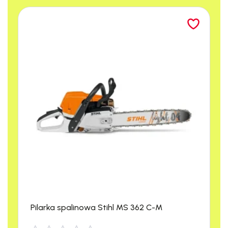
WYDAJNA ZAMIATARKA
Zamiatarka ręczna Stiga SWP 475 o
szerokości roboczej 75
cm
cechuje się
świetną wydajnością.
Pilarka spalinowa Stihl MS 362 C-M