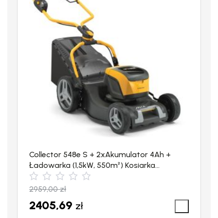
REGULOWANE SZCZOTKI
Zamiatarka posiada
regulowane szczotki
, za pomocą
uchwytu
można ustawić jedną z ośmiu wysokości pracy
.
Collector 548e S + 2xAkumulator 4Ah +
Ładowarka (1,5kW, 550m²) Kosiarka
akumulatorowa STIGA
2959,00
zł
2405,69
zł