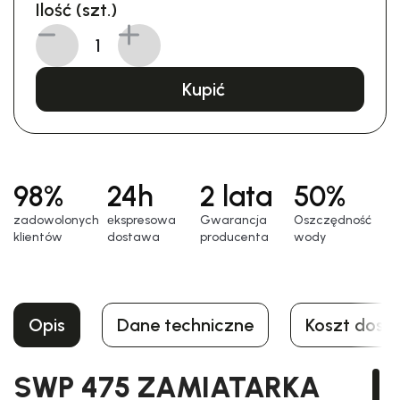
Ilość (szt.)
Kupić
98%
24h
2 lata
50%
zadowolonych
еkspresowa
Gwarancja
Oszczędność
klientów
dostawa
producenta
wody
Opis
Dane techniczne
Koszt dost
SWP 475 ZAMIATARKA