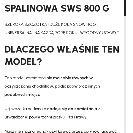
SPALINOWA SWS 800 G
SZEROKA SZCZOTKA | DUŻE KOŁA SNOW HOG |
UNIWERSALNA l NA KAŻDĄ PORĘ ROKU l WYGODNY UCHWYT
DLACZEGO WŁAŚNIE TEN
MODEL?
Ten model zamiatarki
nie ma sobie równych w
oczyszczaniu chodników
,
podjazdów
oraz
innych
podobnych miejsc
.
Jej szczotka doskonale
nadaje się do zamiatania
z
utwardzonej powierzchni piasku, liści i trawy.
Maszynę można jednak
użytkować przez cały rok
i
usuwać