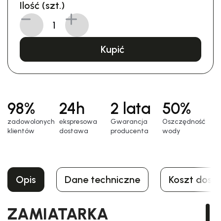
Ilość (szt.)
Kupić
98%
24h
2 lata
50%
zadowolonych
еkspresowa
Gwarancja
Oszczędność
klientów
dostawa
producenta
wody
Opis
Dane techniczne
Koszt dost
ZAMIATARKA