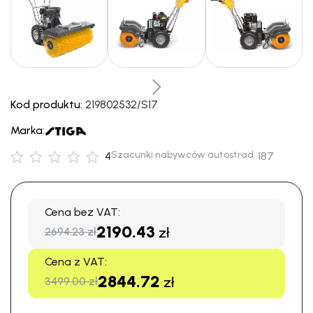
Kod produktu:
219802532/S17
Marka:
Szacunki nabywców autostrad:
4
187
Cena bez VAT:
2190.43
zł
2694.23 zł
Cena z VAT:
2844.72
zł
3499.00 zł